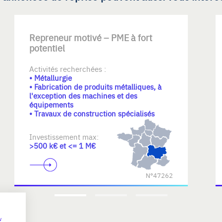
Repreneur motivé – PME à fort
potentiel
Activités recherchées :
• Métallurgie
• Fabrication de produits métalliques, à
l'exception des machines et des
équipements
• Travaux de construction spécialisés
Investissement max:
>500 k€ et <= 1 M€
N°47262
w