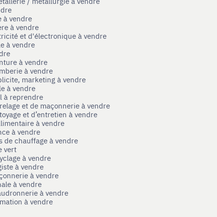
tallerie / métallurgie à vendre
ndre
e à vendre
ère à vendre
tricité et d'électronique à vendre
le à vendre
ndre
nture à vendre
omberie à vendre
licite, marketing à vendre
le à vendre
el à reprendre
rrelage et de maçonnerie à vendre
toyage et d’entretien à vendre
limentaire à vendre
nce à vendre
s de chauffage à vendre
 vert
yclage à vendre
iste à vendre
çonnerie à vendre
nale à vendre
audronnerie à vendre
mation à vendre