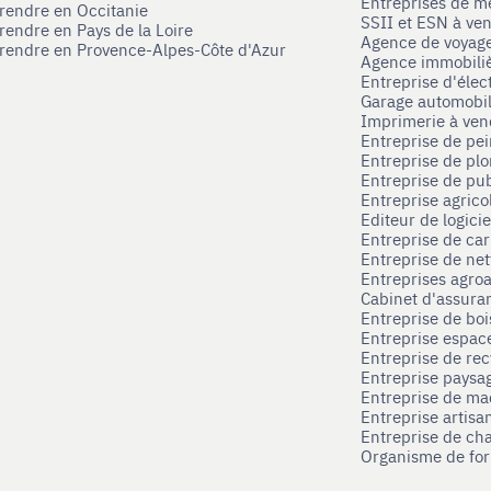
Entreprises de mé
prendre en Occitanie
SSII et ESN à ve
rendre en Pays de la Loire
Agence de voyag
prendre en Provence-Alpes-Côte d'Azur
Agence immobili
Entreprise d'élec
Garage automobi
Imprimerie à ve
Entreprise de pei
Entreprise de pl
Entreprise de pub
Entreprise agrico
Editeur de logici
Entreprise de ca
Entreprise de net
Entreprises agroa
Cabinet d'assura
Entreprise de boi
Entreprise espace
Entreprise de rec
Entreprise paysag
Entreprise de ma
Entreprise artisa
Entreprise de ch
Organisme de for