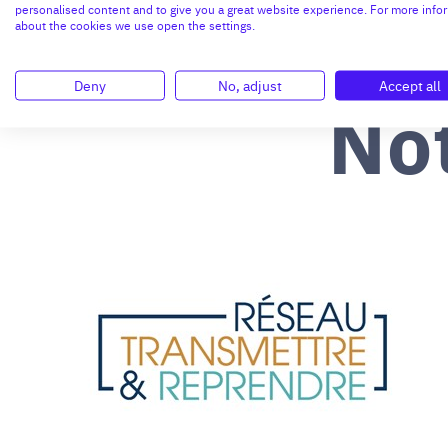
personalised content and to give you a great website experience. For more info
about the cookies we use open the settings.
Deny
No, adjust
Accept all
No