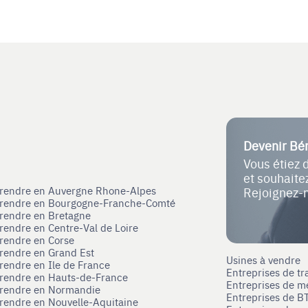
Devenir Bé
Vous étiez 
et souhait
eprendre en Auvergne Rhone-Alpes
Rejoignez-
eprendre en Bourgogne-Franche-Comté
prendre en Bretagne
prendre en Centre-Val de Loire
prendre en Corse
prendre en Grand Est
Usines à vendre
prendre en Ile de France
Entreprises de tr
prendre en Hauts-de-France
Entreprises de m
eprendre en Normandie
Entreprises de B
prendre en Nouvelle-Aquitaine