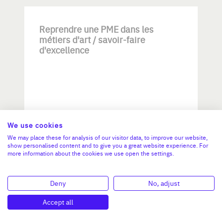
Reprendre une PME dans les
métiers d'art / savoir-faire
d'excellence
We use cookies
Investissement max:
>2 M€ et <= 5 M€
We may place these for analysis of our visitor data, to improve our website,
show personalised content and to give you a great website experience. For
more information about the cookies we use open the settings.
N°47264
Deny
No, adjust
Accept all