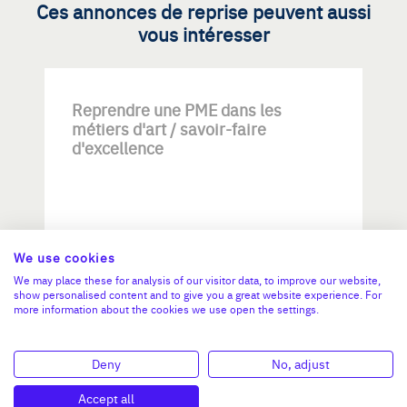
Ces annonces de reprise peuvent aussi
vous intéresser
Reprendre une PME dans les
métiers d'art / savoir-faire
d'excellence
We use cookies
We may place these for analysis of our visitor data, to improve our website,
Investissement max:
show personalised content and to give you a great website experience. For
>2 M€ et <= 5 M€
more information about the cookies we use open the settings.
N°47264
Deny
No, adjust
Accept all