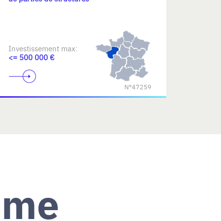
Investissement max:
<= 500 000 €
N°47259
ème