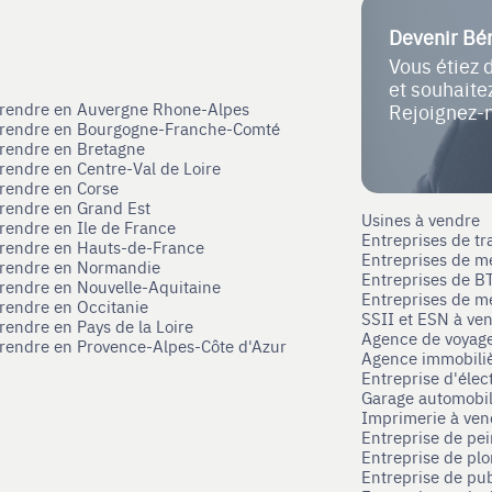
Devenir Bé
Vous étiez 
et souhait
eprendre en Auvergne Rhone-Alpes
Rejoignez-
eprendre en Bourgogne-Franche-Comté
prendre en Bretagne
prendre en Centre-Val de Loire
prendre en Corse
prendre en Grand Est
Usines à vendre
prendre en Ile de France
Entreprises de tr
prendre en Hauts-de-France
Entreprises de m
eprendre en Normandie
Entreprises de B
prendre en Nouvelle-Aquitaine
Entreprises de mé
prendre en Occitanie
SSII et ESN à ve
rendre en Pays de la Loire
Agence de voyag
prendre en Provence-Alpes-Côte d'Azur
Agence immobili
Entreprise d'élec
Garage automobi
Imprimerie à ve
Entreprise de pei
Entreprise de pl
Entreprise de pub