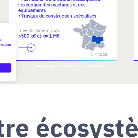
l'exception des machines et des
équipements
• Travaux de construction spécialisés
Investissement max:
>500 k€ et <= 1 M€
w
rmation
N°47262
tre écosyst