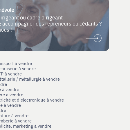
névole
dirigeant ou cadre dirigeant
ez accompagner des repreneurs ou cédants ?
nous !
ansport à vendre
enuiserie à vendre
TP à vendre
tallerie / métallurgie à vendre
ndre
e à vendre
ère à vendre
tricité et d'électronique à vendre
le à vendre
ndre
nture à vendre
omberie à vendre
licite, marketing à vendre