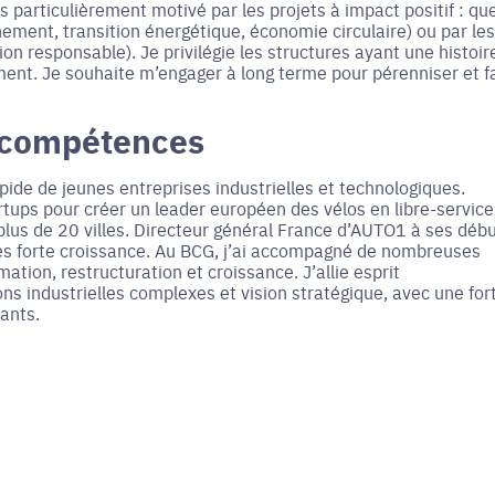
s particulièrement motivé par les projets à impact positif : qu
nnement, transition énergétique, économie circulaire) ou par les
ion responsable). Je privilégie les structures ayant une histoir
ement. Je souhaite m’engager à long terme pour pérenniser et f
 compétences
rapide de jeunes entreprises industrielles et technologiques.
tartups pour créer un leader européen des vélos en libre-service
plus de 20 villes. Directeur général France d’AUTO1 à ses débu
très forte croissance. Au BCG, j’ai accompagné de nombreuses
ation, restructuration et croissance. J’allie esprit
ns industrielles complexes et vision stratégique, avec une for
ants.