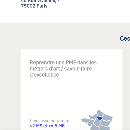
45 Rue Vivienne, -
75002 Paris
Ces
Reprendre une PME dans les
métiers d'art / savoir-faire
d'excellence
Investissement max:
>2 M€ et <= 5 M€