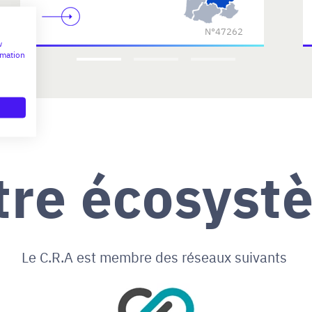
N°47262
w
rmation
tre écosyst
Le C.R.A est membre des réseaux suivants