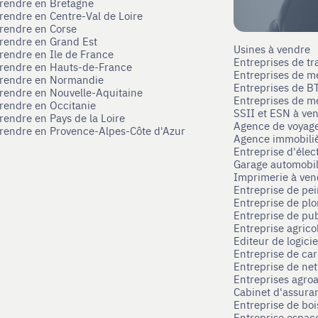
prendre en Bretagne
prendre en Centre-Val de Loire
prendre en Corse
prendre en Grand Est
Usines à vendre
prendre en Ile de France
Entreprises de tr
prendre en Hauts-de-France
Entreprises de m
eprendre en Normandie
Entreprises de B
prendre en Nouvelle-Aquitaine
Entreprises de mé
prendre en Occitanie
SSII et ESN à ve
rendre en Pays de la Loire
Agence de voyag
prendre en Provence-Alpes-Côte d'Azur
Agence immobili
Entreprise d'élec
Garage automobi
Imprimerie à ve
Entreprise de pei
Entreprise de pl
Entreprise de pub
Entreprise agrico
Editeur de logici
Entreprise de ca
Entreprise de net
Entreprises agroa
Cabinet d'assura
Entreprise de boi
Entreprise espace