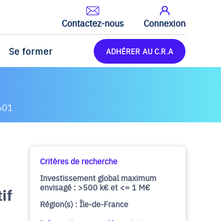
Contactez-nous
Connexion
Se former
ADHÉRER AU C.R.A
601
Critères de recherche
Investissement global maximum
envisagé : >500 k€ et <= 1 M€
if
Région(s) : Île-de-France