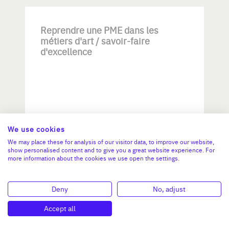
Reprendre une PME dans les
métiers d'art / savoir-faire
d'excellence
We use cookies
Investissement max:
>2 M€ et <= 5 M€
We may place these for analysis of our visitor data, to improve our website,
show personalised content and to give you a great website experience. For
more information about the cookies we use open the settings.
N°47264
Deny
No, adjust
Accept all