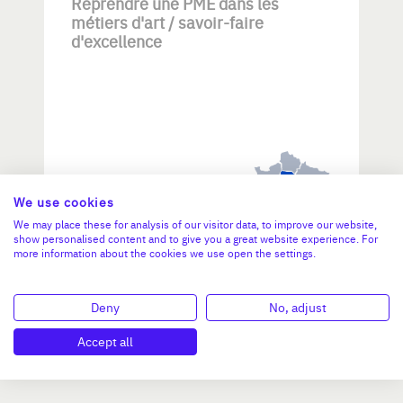
Reprendre une PME dans les
métiers d'art / savoir-faire
d'excellence
Investissement max:
>2 M€ et <= 5 M€
We use cookies
We may place these for analysis of our visitor data, to improve our website,
show personalised content and to give you a great website experience. For
N°47264
more information about the cookies we use open the settings.
Deny
No, adjust
Accept all