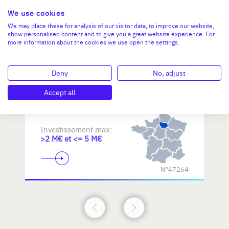
We use cookies
Reprendre une PME dans les
We may place these for analysis of our visitor data, to improve our website,
show personalised content and to give you a great website experience. For
métiers d'art / savoir-faire
more information about the cookies we use open the settings.
d'excellence
Deny
No, adjust
Accept all
Investissement max:
>2 M€ et <= 5 M€
N°47264