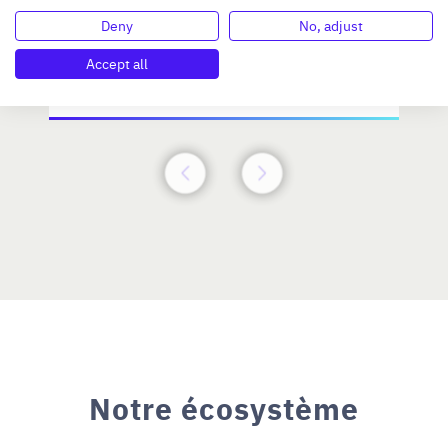
Investissement max:
Deny
No, adjust
>2 M€ et <= 5 M€
Accept all
N°47264
Notre écosystème