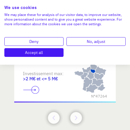
We use cookies
Reprendre une PME dans les
We may place these for analysis of our visitor data, to improve our website,
show personalised content and to give you a great website experience. For
métiers d'art / savoir-faire
more information about the cookies we use open the settings.
d'excellence
Deny
No, adjust
Accept all
Investissement max:
>2 M€ et <= 5 M€
N°47264