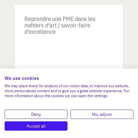
Reprendre une PME dans les
métiers d'art / savoir-faire
d'excellence
We use cookies
Investissement max:
>2 M€ et <= 5 M€
We may place these for analysis of our visitor data, to improve our website,
show personalised content and to give you a great website experience. For
more information about the cookies we use open the settings.
N°47264
Deny
No, adjust
Accept all