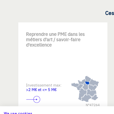
Ces
Reprendre une PME dans les
métiers d'art / savoir-faire
d'excellence
Investissement max:
>2 M€ et <= 5 M€
N°47264
We use cookies