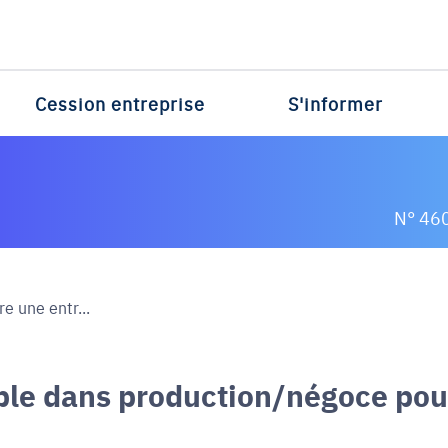
Cession entreprise
S'informer
N° 46
e une entr...
able dans production/négoce pou