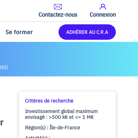
Contactez-nous
Connexion
Se former
ADHÉRER AU C.R.A
080
Critères de recherche
Investissement global maximum
envisagé : >500 k€ et <= 1 M€
r
Région(s) : Île-de-France
Activité(s) :