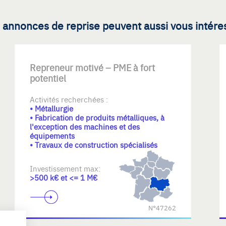
 annonces de reprise peuvent aussi vous intére
Repreneur motivé – PME à fort
potentiel
Activités recherchées :
• Métallurgie
• Fabrication de produits métalliques, à
l'exception des machines et des
équipements
• Travaux de construction spécialisés
Investissement max:
>500 k€ et <= 1 M€
N°47262