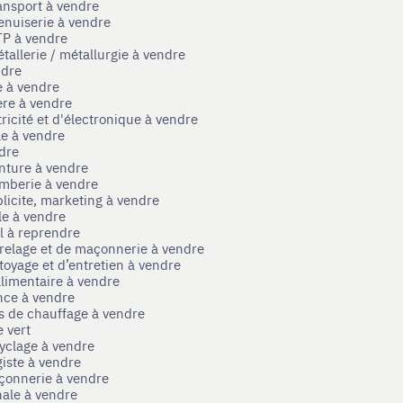
ansport à vendre
enuiserie à vendre
TP à vendre
tallerie / métallurgie à vendre
ndre
e à vendre
ère à vendre
tricité et d'électronique à vendre
le à vendre
ndre
nture à vendre
omberie à vendre
licite, marketing à vendre
le à vendre
el à reprendre
rrelage et de maçonnerie à vendre
toyage et d’entretien à vendre
limentaire à vendre
nce à vendre
s de chauffage à vendre
 vert
yclage à vendre
iste à vendre
çonnerie à vendre
nale à vendre