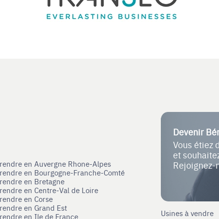
Devenir Bé
Vous étiez 
et souhait
eprendre en Auvergne Rhone-Alpes
Rejoignez-
eprendre en Bourgogne-Franche-Comté
prendre en Bretagne
prendre en Centre-Val de Loire
prendre en Corse
prendre en Grand Est
Usines à vendre
prendre en Ile de France