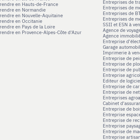
Entreprises de tr
prendre en Hauts-de-France
Entreprises de m
eprendre en Normandie
Entreprises de B
prendre en Nouvelle-Aquitaine
Entreprises de mé
prendre en Occitanie
SSII et ESN à ve
rendre en Pays de la Loire
Agence de voyag
prendre en Provence-Alpes-Côte d'Azur
Agence immobili
Entreprise d'élec
Garage automobi
Imprimerie à ve
Entreprise de pei
Entreprise de pl
Entreprise de pub
Entreprise agrico
Editeur de logici
Entreprise de ca
Entreprise de net
Entreprises agroa
Cabinet d'assura
Entreprise de boi
Entreprise espace
Entreprise de rec
Entreprise paysag
Entreprise de ma
Entreprise artisa