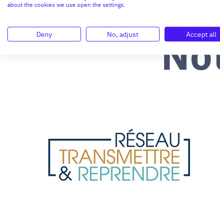
about the cookies we use open the settings.
No
Deny
No, adjust
Accept all