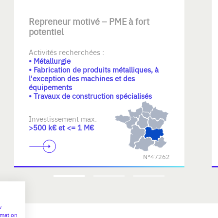
Repreneur motivé – PME à fort
potentiel
Activités recherchées :
• Métallurgie
• Fabrication de produits métalliques, à
l'exception des machines et des
équipements
• Travaux de construction spécialisés
Investissement max:
>500 k€ et <= 1 M€
N°47262
w
rmation