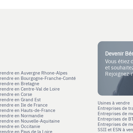
Devenir Bé
Vous étiez 
et souhait
eprendre en Auvergne Rhone-Alpes
Rejoignez-
eprendre en Bourgogne-Franche-Comté
prendre en Bretagne
prendre en Centre-Val de Loire
prendre en Corse
prendre en Grand Est
Usines à vendre
prendre en Ile de France
Entreprises de tr
prendre en Hauts-de-France
Entreprises de m
eprendre en Normandie
Entreprises de B
prendre en Nouvelle-Aquitaine
Entreprises de mé
prendre en Occitanie
SSII et ESN à ve
rendre en Pays de la Loire