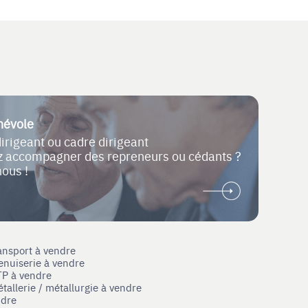
névole
dirigeant ou cadre dirigeant
ez accompagner des repreneurs ou cédants ?
nous !
ansport à vendre
enuiserie à vendre
TP à vendre
tallerie / métallurgie à vendre
ndre