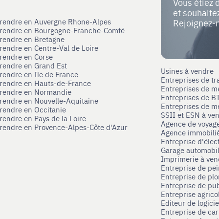
Vous étiez 
et souhait
eprendre en Auvergne Rhone-Alpes
Rejoignez-
eprendre en Bourgogne-Franche-Comté
prendre en Bretagne
prendre en Centre-Val de Loire
prendre en Corse
prendre en Grand Est
Usines à vendre
prendre en Ile de France
Entreprises de tr
prendre en Hauts-de-France
Entreprises de m
eprendre en Normandie
Entreprises de B
prendre en Nouvelle-Aquitaine
Entreprises de mé
prendre en Occitanie
SSII et ESN à ve
rendre en Pays de la Loire
Agence de voyag
prendre en Provence-Alpes-Côte d'Azur
Agence immobili
Entreprise d'élec
Garage automobi
Imprimerie à ve
Entreprise de pei
Entreprise de pl
Entreprise de pub
Entreprise agrico
Editeur de logici
Entreprise de ca