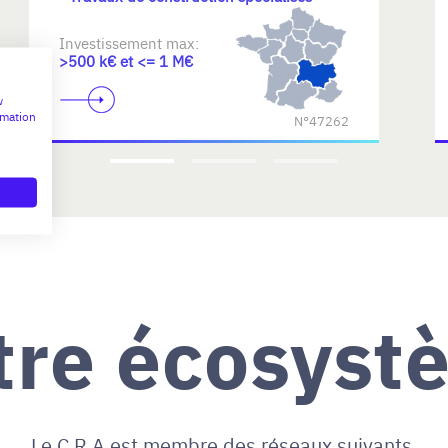
Investissement max:
>500 k€ et <= 1 M€
w
rmation
N°47262
tre écosyst
Le C.R.A est membre des réseaux suivants