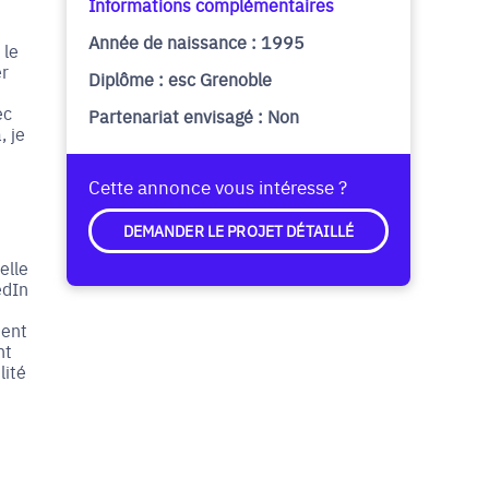
Informations complémentaires
Année de naissance : 1995
 le
er
Diplôme : esc Grenoble
ec
Partenariat envisagé : Non
, je
Cette annonce vous intéresse ?
DEMANDER LE PROJET DÉTAILLÉ
elle
edIn
ment
nt
lité