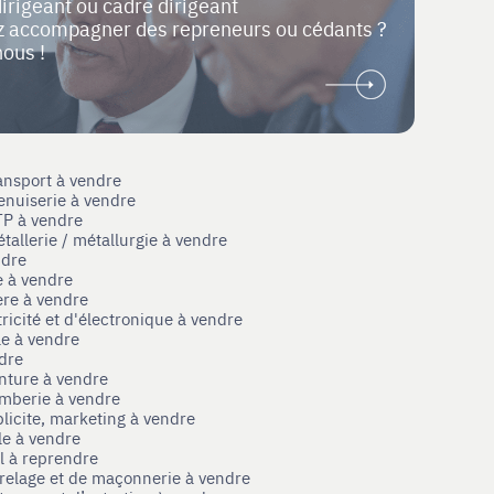
dirigeant ou cadre dirigeant
ez accompagner des repreneurs ou cédants ?
nous !
ansport à vendre
enuiserie à vendre
TP à vendre
tallerie / métallurgie à vendre
ndre
e à vendre
ère à vendre
tricité et d'électronique à vendre
le à vendre
ndre
nture à vendre
omberie à vendre
licite, marketing à vendre
le à vendre
el à reprendre
rrelage et de maçonnerie à vendre