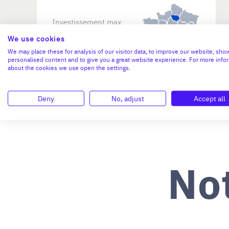
Investissement max:
>2 M€ et <= 5 M€
We use cookies
We may place these for analysis of our visitor data, to improve our website, sho
personalised content and to give you a great website experience. For more info
N°47264
about the cookies we use open the settings.
Deny
No, adjust
Accept all
No