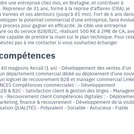
ndre une entreprise chez moi, en Bretagne, et contribuer à
e. Repreneur de 31 ans, formé à la reprise d'affaires (CRA), je
Vannes et ses alentours (jusqu'à 45 min). Fort de 6 ans dans
lopper le potentiel commercial d'une entreprise, faire évolu
s process pour gagner en efficacité. Je cible une entreprise
vre ou du service B2B/B2C, réalisant 500 K€ à 2M€ de CA, av
e capable de prendre la main sur le plan technique. Pour cela
ésitez pas à me contacter si vous souhaitiez échanger
 compétences
 40 magasins Aircall (1 an) - Développement des ventes d’un
 d’un département commercial dédié au déploiement d’une nouv
’un logiciel de recouvrement B2B et manager commercial Link
TENCES Compétences commerciales : - Développement
B & B2C - Satisfaction client & gestion des litiges - Manage
 - Recouvrement client Compétences digitales : - Déploieme
marketing, finance & recouvrement - Développement de la visibi
isation QUALITÉS - Polyvalent - Sociable - Astucieux - Fiable