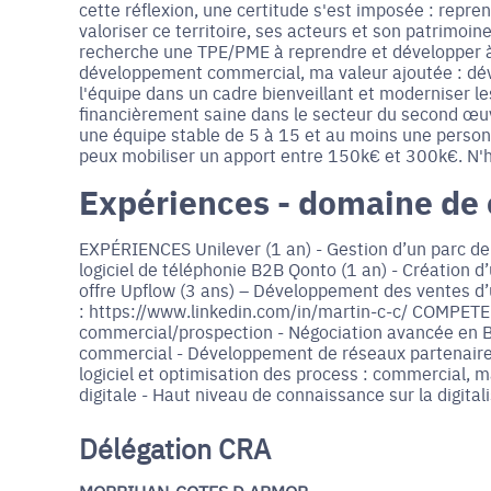
cette réflexion, une certitude s'est imposée : repre
valoriser ce territoire, ses acteurs et son patrimoin
recherche une TPE/PME à reprendre et développer à 
développement commercial, ma valeur ajoutée : déve
l'équipe dans un cadre bienveillant et moderniser le
financièrement saine dans le secteur du second œu
une équipe stable de 5 à 15 et au moins une personn
peux mobiliser un apport entre 150k€ et 300k€. N'h
Expériences - domaine de
EXPÉRIENCES Unilever (1 an) - Gestion d’un parc de
logiciel de téléphonie B2B Qonto (1 an) - Création
offre Upflow (3 ans) – Développement des ventes d
: https://www.linkedin.com/in/martin-c-c/ COMPE
commercial/prospection - Négociation avancée en B2
commercial - Développement de réseaux partenaires
logiciel et optimisation des process : commercial, 
digitale - Haut niveau de connaissance sur la digital
Délégation CRA