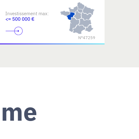
Investissement max:
<= 500 000 €
N°47259
ème