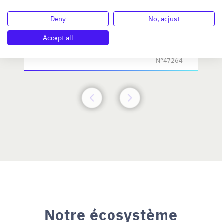
Deny
No, adjust
Investissement max:
>2 M€ et <= 5 M€
Accept all
N°47264
Notre écosystème