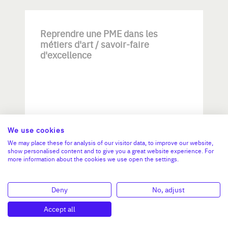
Reprendre une PME dans les
métiers d'art / savoir-faire
d'excellence
We use cookies
Investissement max:
We may place these for analysis of our visitor data, to improve our website,
>2 M€ et <= 5 M€
show personalised content and to give you a great website experience. For
more information about the cookies we use open the settings.
N°47264
Deny
No, adjust
Accept all