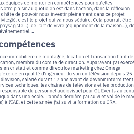
 aux équipes de monter en compétences pour qu'elles
 Notre plaisir au quotidien est dans l'action, dans la réflexion
s hâte de pouvoir nous investir pleinement dans ce projet
légié, c'est le projet qui va nous séduire. Cela pourrait être
aysagiste...), de l'art de vivre (équipement de la maison...), d
'événementiel....
 compétences
nce immobilière de montagne, location et transaction haut de
cation, membre du comité de direction. Auparavant j'ai exerc
s en cristal) et comme directrice marketing chez Omega
'exerce en qualité d'ingénieur du son en télévision depuis 25
élévision, salarié durant 17 ans avant de devenir intermittent
ervices techniques, les chaines de télévisions et les production
me responsable du personnel audiovisuel pour GL Events au cent
e dans une école. L'année dernière j'ai suivi et validé le ma
 l'IAE, et cette année j'ai suivi la formation du CRA.