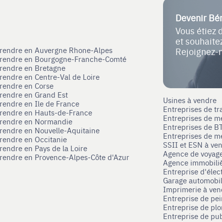
Devenir Bé
Vous étiez 
et souhait
eprendre en Auvergne Rhone-Alpes
Rejoignez-
eprendre en Bourgogne-Franche-Comté
prendre en Bretagne
prendre en Centre-Val de Loire
prendre en Corse
prendre en Grand Est
Usines à vendre
prendre en Ile de France
Entreprises de tr
prendre en Hauts-de-France
Entreprises de m
eprendre en Normandie
Entreprises de B
prendre en Nouvelle-Aquitaine
Entreprises de mé
prendre en Occitanie
SSII et ESN à ve
rendre en Pays de la Loire
Agence de voyag
prendre en Provence-Alpes-Côte d'Azur
Agence immobili
Entreprise d'élec
Garage automobi
Imprimerie à ve
Entreprise de pei
Entreprise de pl
Entreprise de pub