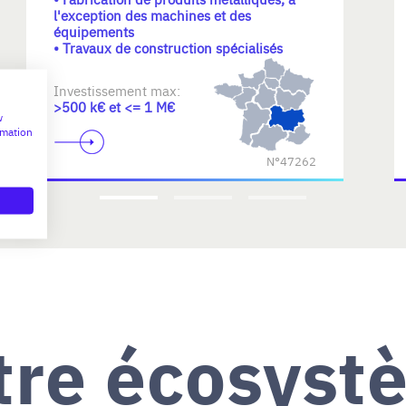
l'exception des machines et des
équipements
• Travaux de construction spécialisés
Investissement max:
>500 k€ et <= 1 M€
w
rmation
N°47262
tre écosyst