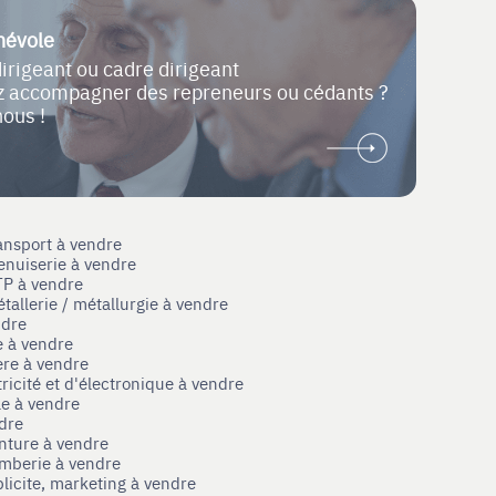
névole
dirigeant ou cadre dirigeant
ez accompagner des repreneurs ou cédants ?
nous !
ansport à vendre
enuiserie à vendre
TP à vendre
tallerie / métallurgie à vendre
ndre
e à vendre
ère à vendre
tricité et d'électronique à vendre
le à vendre
ndre
nture à vendre
omberie à vendre
licite, marketing à vendre