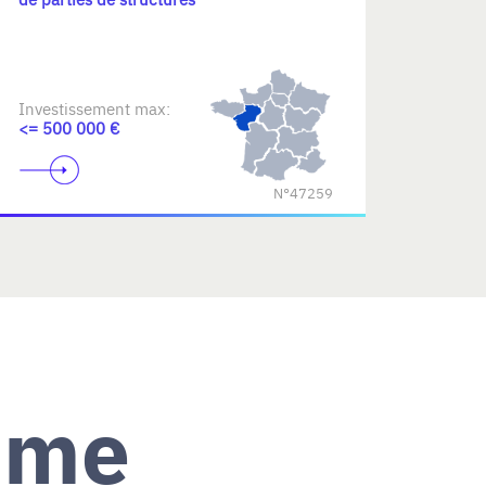
Investissement max:
<= 500 000 €
N°47259
ème