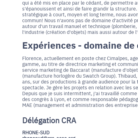
qui a été mis en place par le cédant, de permettre
s'épanouissent et ainsi de faire grandir la structure.
stratégique à court, moyen et long terme, nous avon
commun! Nous n'avons pas de domaine d'activité privi
autour d'un travail manuel et technique (plomberie, p
l'industrie (création d'objets) mais aussi autour de l
Expériences - domaine de
Florence, actuellement en poste chez Cimalpes, age
gamme, au titre de directrice marketing et communi
service marketing de Baccarat (manufacture d'objet
(manufacture horlogère du Swatch Group). Thibaud, j
ans, sur des productions à grande audience pour la t
spectacle. Je gère les projets en relation avec les s
Depuis que je suis intermittent, j'ai travaillé com
des congrès à Lyon, et comme responsable pédagogiqu
MAE (management et administration des entreprises) à
Délégation CRA
RHONE-SUD