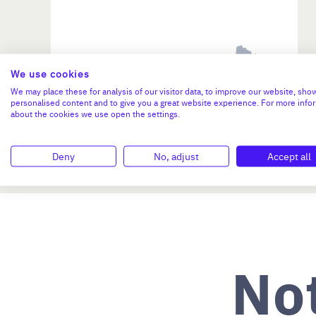
Investissement max:
We use cookies
>2 M€ et <= 5 M€
We may place these for analysis of our visitor data, to improve our website, sho
personalised content and to give you a great website experience. For more info
about the cookies we use open the settings.
N°47264
Deny
No, adjust
Accept all
No