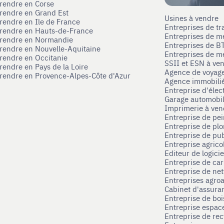
prendre en Corse
prendre en Grand Est
Usines à vendre
prendre en Ile de France
Entreprises de tr
prendre en Hauts-de-France
Entreprises de m
eprendre en Normandie
Entreprises de B
prendre en Nouvelle-Aquitaine
Entreprises de mé
prendre en Occitanie
SSII et ESN à ve
rendre en Pays de la Loire
Agence de voyag
prendre en Provence-Alpes-Côte d'Azur
Agence immobili
Entreprise d'élec
Garage automobi
Imprimerie à ve
Entreprise de pei
Entreprise de pl
Entreprise de pub
Entreprise agrico
Editeur de logici
Entreprise de ca
Entreprise de net
Entreprises agroa
Cabinet d'assura
Entreprise de boi
Entreprise espace
Entreprise de rec