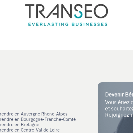
Devenir Bé
Vous étiez 
et souhait
eprendre en Auvergne Rhone-Alpes
Rejoignez-
eprendre en Bourgogne-Franche-Comté
prendre en Bretagne
prendre en Centre-Val de Loire