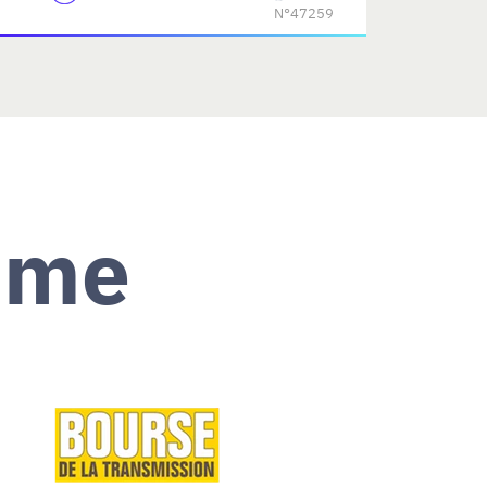
N°47259
ème