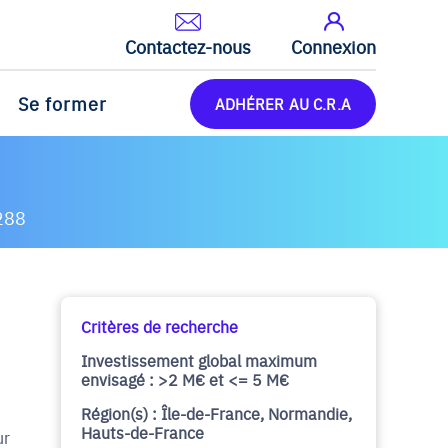
Contactez-nous
Connexion
Se former
ADHÉRER AU C.R.A
288
Critères de recherche
Investissement global maximum
envisagé : >2 M€ et <= 5 M€
Région(s) : Île-de-France, Normandie,
Hauts-de-France
ur