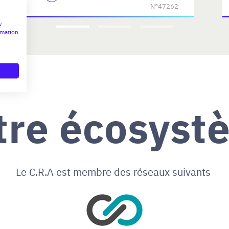
N°47262
w
rmation
tre écosyst
Le C.R.A est membre des réseaux suivants