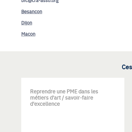
bfc@cra-asso.org
Besancon
Dijon
Macon
Ces
Reprendre une PME dans les
métiers d'art / savoir-faire
d'excellence