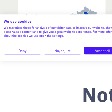
Investissement max:
>2 M€ et <= 5 M€
We use cookies
We may place these for analysis of our visitor data, to improve our website, sho
personalised content and to give you a great website experience. For more info
N°47264
about the cookies we use open the settings.
Deny
No, adjust
Accept all
No