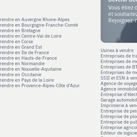
Vous étiez 
et souhait
eprendre en Auvergne Rhone-Alpes
Rejoignez-
eprendre en Bourgogne-Franche-Comté
prendre en Bretagne
prendre en Centre-Val de Loire
prendre en Corse
prendre en Grand Est
Usines à vendre
prendre en Ile de France
Entreprises de tr
prendre en Hauts-de-France
Entreprises de m
eprendre en Normandie
Entreprises de B
prendre en Nouvelle-Aquitaine
Entreprises de mé
prendre en Occitanie
SSII et ESN à ve
rendre en Pays de la Loire
Agence de voyag
prendre en Provence-Alpes-Côte d'Azur
Agence immobili
Entreprise d'élec
Garage automobi
Imprimerie à ve
Entreprise de pei
Entreprise de pl
Entreprise de pub
Entreprise agrico
Editeur de logici