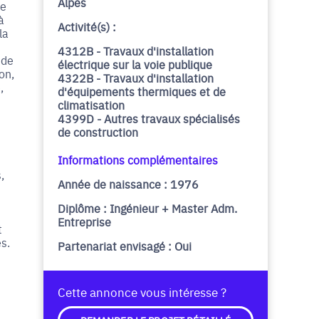
Alpes
de
à
Activité(s) :
la
4312B - Travaux d'installation
 de
électrique sur la voie publique
on,
4322B - Travaux d'installation
,
d'équipements thermiques et de
climatisation
4399D - Autres travaux spécialisés
de construction
Informations complémentaires
,
Année de naissance : 1976
Diplôme : Ingénieur + Master Adm.
Entreprise
t
s.
Partenariat envisagé : Oui
Cette annonce vous intéresse ?