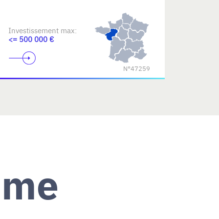
Investissement max:
<= 500 000 €
N°47259
ème