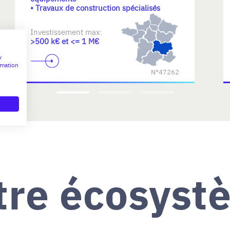
• Travaux de construction spécialisés
Investissement max:
>500 k€ et <= 1 M€
w
rmation
N°47262
tre écosyst