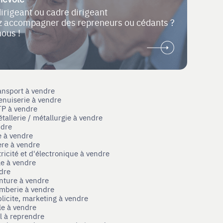
dirigeant ou cadre dirigeant
ez accompagner des repreneurs ou cédants ?
nous !
ansport à vendre
enuiserie à vendre
TP à vendre
tallerie / métallurgie à vendre
ndre
e à vendre
ère à vendre
tricité et d'électronique à vendre
le à vendre
ndre
nture à vendre
omberie à vendre
licite, marketing à vendre
le à vendre
el à reprendre