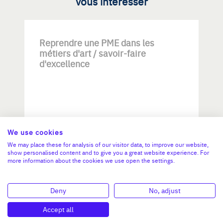
vous intéresser
Reprendre une PME dans les
métiers d'art / savoir-faire
d'excellence
We use cookies
Investissement max:
We may place these for analysis of our visitor data, to improve our website,
>2 M€ et <= 5 M€
show personalised content and to give you a great website experience. For
more information about the cookies we use open the settings.
N°47264
Deny
No, adjust
Accept all