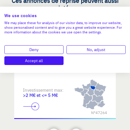
Ces annonces de reprise peuvent aussi
vous intéresser
We use cookies
We may place these for analysis of our visitor data, to improve our website,
show personalised content and to give you a great website experience. For
Reprendre une PME dans les
more information about the cookies we use open the settings.
métiers d'art / savoir-faire
d'excellence
Deny
No, adjust
Accept all
Investissement max:
>2 M€ et <= 5 M€
N°47264