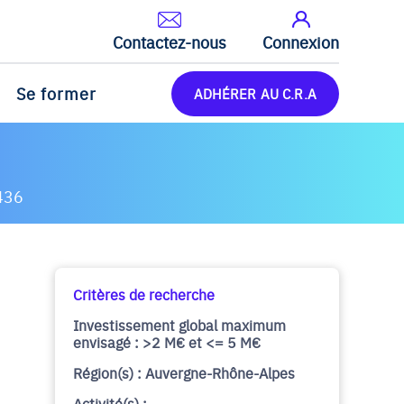
Contactez-nous
Connexion
Se former
ADHÉRER AU C.R.A
436
Critères de recherche
Investissement global maximum
envisagé : >2 M€ et <= 5 M€
Région(s) : Auvergne-Rhône-Alpes
Activité(s) :