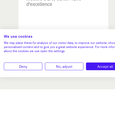
d'excellence
We use cookies
We may place these for analysis of our visitor data, to improve our website, sho
Investissement max:
personalised content and to give you a great website experience. For more info
>2 M€ et <= 5 M€
about the cookies we use open the settings.
N°47264
Deny
No, adjust
Accept all