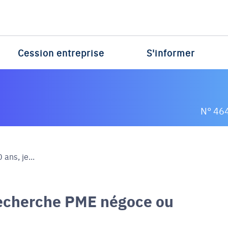
Cession entreprise
S'informer
N° 46
ans, je...
echerche PME négoce ou