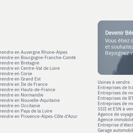
Devenir Bé
Vous étiez 
et souhait
eprendre en Auvergne Rhone-Alpes
Rejoignez-
eprendre en Bourgogne-Franche-Comté
prendre en Bretagne
prendre en Centre-Val de Loire
prendre en Corse
prendre en Grand Est
Usines à vendre
prendre en Ile de France
Entreprises de tr
prendre en Hauts-de-France
Entreprises de m
eprendre en Normandie
Entreprises de B
prendre en Nouvelle-Aquitaine
Entreprises de mé
prendre en Occitanie
SSII et ESN à ve
rendre en Pays de la Loire
Agence de voyag
prendre en Provence-Alpes-Côte d'Azur
Agence immobili
Entreprise d'élec
Garage automobi