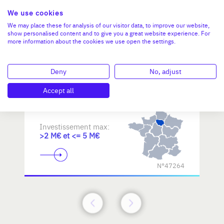
We use cookies
Reprendre une PME dans les
We may place these for analysis of our visitor data, to improve our website,
show personalised content and to give you a great website experience. For
métiers d'art / savoir-faire
more information about the cookies we use open the settings.
d'excellence
Deny
No, adjust
Accept all
Investissement max:
>2 M€ et <= 5 M€
N°47264