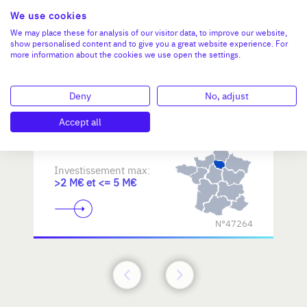
We use cookies
Reprendre une PME dans les
We may place these for analysis of our visitor data, to improve our website,
show personalised content and to give you a great website experience. For
métiers d'art / savoir-faire
more information about the cookies we use open the settings.
d'excellence
Deny
No, adjust
Accept all
Investissement max:
>2 M€ et <= 5 M€
N°47264