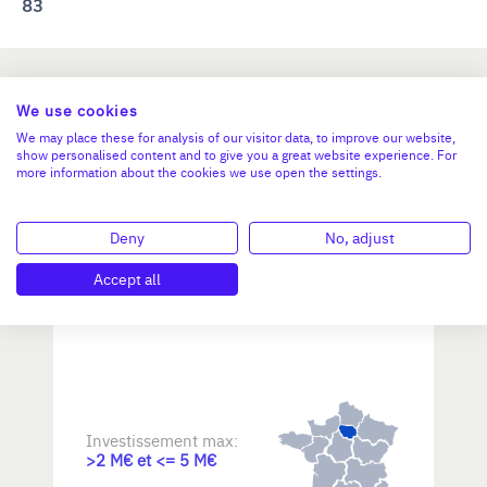
83
Ces annonces de reprise peuvent aussi
We use cookies
vous intéresser
We may place these for analysis of our visitor data, to improve our website,
show personalised content and to give you a great website experience. For
more information about the cookies we use open the settings.
Reprendre une PME dans les
Deny
No, adjust
métiers d'art / savoir-faire
d'excellence
Accept all
Investissement max:
>2 M€ et <= 5 M€