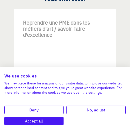
Reprendre une PME dans les
métiers d'art / savoir-faire
d'excellence
We use cookies
Investissement max:
We may place these for analysis of our visitor data, to improve our website,
>2 M€ et <= 5 M€
show personalised content and to give you a great website experience. For
more information about the cookies we use open the settings.
N°47264
Deny
No, adjust
Accept all