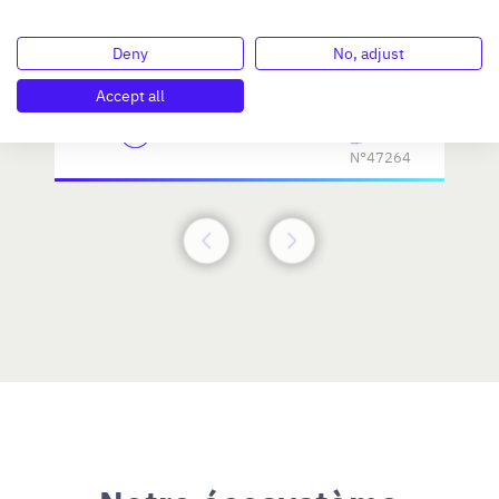
Deny
No, adjust
Investissement max:
>2 M€ et <= 5 M€
Accept all
N°47264