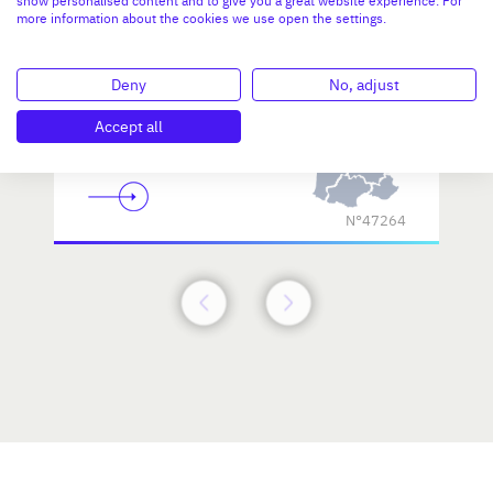
show personalised content and to give you a great website experience. For
more information about the cookies we use open the settings.
Deny
No, adjust
Accept all
Investissement max:
>2 M€ et <= 5 M€
N°47264