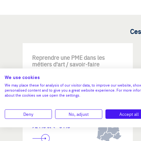
Ces
Reprendre une PME dans les
métiers d'art / savoir-faire
d'excellence
We use cookies
We may place these for analysis of our visitor data, to improve our website, sho
personalised content and to give you a great website experience. For more info
about the cookies we use open the settings.
Deny
No, adjust
Accept all
Investissement max:
>2 M€ et <= 5 M€