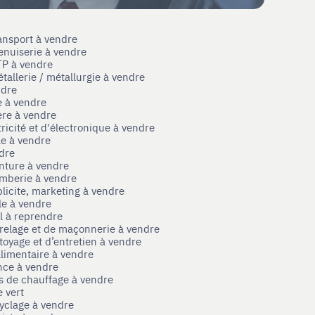
ansport à vendre
enuiserie à vendre
TP à vendre
tallerie / métallurgie à vendre
ndre
e à vendre
ère à vendre
tricité et d'électronique à vendre
le à vendre
ndre
nture à vendre
omberie à vendre
licite, marketing à vendre
le à vendre
el à reprendre
rrelage et de maçonnerie à vendre
toyage et d’entretien à vendre
limentaire à vendre
nce à vendre
s de chauffage à vendre
 vert
yclage à vendre