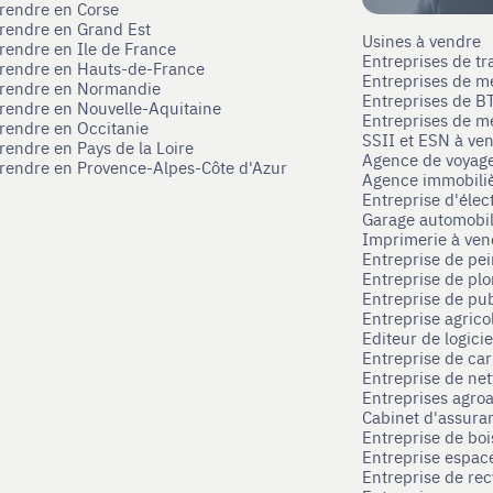
prendre en Corse
prendre en Grand Est
Usines à vendre
prendre en Ile de France
Entreprises de tr
prendre en Hauts-de-France
Entreprises de m
eprendre en Normandie
Entreprises de B
prendre en Nouvelle-Aquitaine
Entreprises de mé
prendre en Occitanie
SSII et ESN à ve
rendre en Pays de la Loire
Agence de voyag
prendre en Provence-Alpes-Côte d'Azur
Agence immobili
Entreprise d'élec
Garage automobi
Imprimerie à ve
Entreprise de pei
Entreprise de pl
Entreprise de pub
Entreprise agrico
Editeur de logici
Entreprise de ca
Entreprise de net
Entreprises agroa
Cabinet d'assura
Entreprise de boi
Entreprise espace
Entreprise de rec