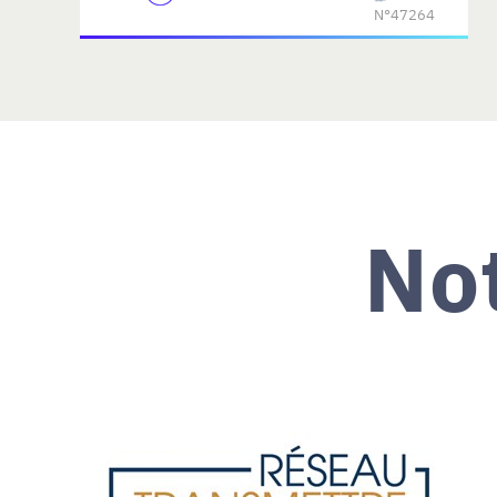
N°47264
No