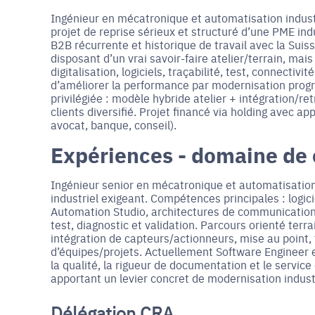
Ingénieur en mécatronique et automatisation industri
projet de reprise sérieux et structuré d’une PME ind
B2B récurrente et historique de travail avec la Sui
disposant d’un vrai savoir-faire atelier/terrain, ma
digitalisation, logiciels, traçabilité, test, connectiv
d’améliorer la performance par modernisation progres
privilégiée : modèle hybride atelier + intégration/re
clients diversifié. Projet financé via holding avec 
avocat, banque, conseil).
Expériences - domaine de
Ingénieur senior en mécatronique et automatisatio
industriel exigeant. Compétences principales : log
Automation Studio, architectures de communication
test, diagnostic et validation. Parcours orienté ter
intégration de capteurs/actionneurs, mise au point, 
d’équipes/projets. Actuellement Software Engineer 
la qualité, la rigueur de documentation et le servic
apportant un levier concret de modernisation industr
Délégation CRA