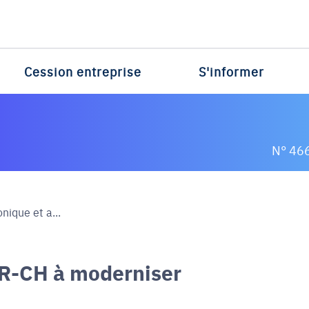
Cession entreprise
S'informer
N° 46
nique et a...
FR-CH à moderniser