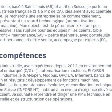
elle, basé à Saint-Louis (68) et actif en Suisse, je porte un
ustrielle française (1 à 5 M€ de CA), idéalement avec clientèle
sse. Je recherche une entreprise saine commercialement,
is présentant un retard technologique (automatisation,
ité machine). Mon objectif est de pérenniser l’existant puis
sive, sans rupture pour les équipes ni les clients. Cible
trofit + maintenance/SAV + petite ingénierie, avec portefeuille
apport personnel et dette senior, accompagné par experts (EC,
 compétences
n industrielle, avec expérience depuis 2012 en environnement
iciel embarqué (C/C++), automatisation machines, PLC/B&R
 industrielle (CANopen, Modbus, OPC UA, Ethernet), bancs de
rain et résultats : développement de fonctions machines,
fiabilisation, maintenance évolutive, et coordination techniqu
en Suisse (INFORS HT), habitué à un niveau d’exigence élevé s
e client. Je souhaite reprendre et diriger une PME technique en
ielle et de structuration des opérations.