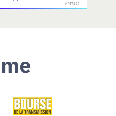
N°47259
ème