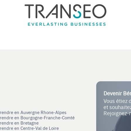
Devenir Bé
Vous étiez 
et souhait
eprendre en Auvergne Rhone-Alpes
Rejoignez-
eprendre en Bourgogne-Franche-Comté
prendre en Bretagne
prendre en Centre-Val de Loire