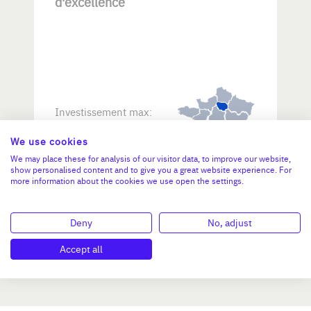
d'excellence
Investissement max:
>2 M€ et <= 5 M€
We use cookies
We may place these for analysis of our visitor data, to improve our website,
N°47264
show personalised content and to give you a great website experience. For
more information about the cookies we use open the settings.
Deny
No, adjust
Accept all