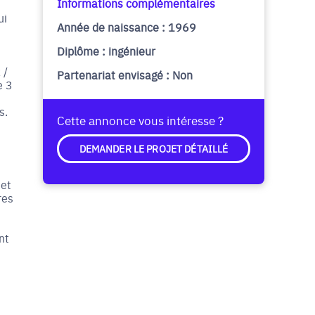
Informations complémentaires
ui
Année de naissance : 1969
Diplôme : ingénieur
 /
Partenariat envisagé : Non
e 3
s.
Cette annonce vous intéresse ?
DEMANDER LE PROJET DÉTAILLÉ
 et
res
nt