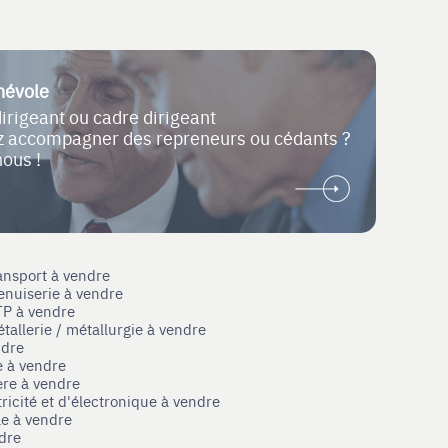
névole
dirigeant ou cadre dirigeant
ez accompagner des repreneurs ou cédants ?
nous !
ansport à vendre
enuiserie à vendre
TP à vendre
tallerie / métallurgie à vendre
ndre
e à vendre
ère à vendre
tricité et d'électronique à vendre
le à vendre
ndre