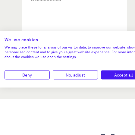
We use cookies
Investissement max:
We may place these for analysis of our visitor data, to improve our website, sho
>2 M€ et <= 5 M€
personalised content and to give you a great website experience. For more info
about the cookies we use open the settings.
N°47264
Deny
No, adjust
Accept all