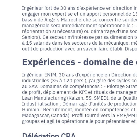
Ingénieur fort de 30 ans d’expérience en direction 
engager mon expertise et un apport personnel de 15
bassin de Angers Ma recherche se concentre sur deu
managériale sera immédiatement opérationnelle : 
réorientation si nécessaire) ou démarrage d'une soci
Seniors). Ce secteur m'intéresse par sa dimension tec
à 15 salariés dans les secteurs de la mécanique, méta
outil de production avec un savoir-faire établi. Dis
Expériences - domaine de
Ingénieur ENIM, 30 ans d’expérience en Direction de
industrielles (35 à 120 pers.), j'ai géré des cycles 
au SAV. Domaines de compétences : - Pilotage Straté
de profit, déploiement de KPI et rituels de managem
Lean Manufacturing (Kaizen, 5S, SMED), de la Qualité
Industrialisation : Démarrage d'unités de producti
Humain : Recrutement, montée en compétences et c
Madagascar, Canada). Profil tourné vers la PME/PMI in
groupes et agilité opérationnelle pour pérenniser et
Délégation CRA