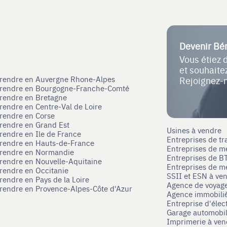
Devenir Bé
Vous étiez 
et souhait
eprendre en Auvergne Rhone-Alpes
Rejoignez-
eprendre en Bourgogne-Franche-Comté
prendre en Bretagne
prendre en Centre-Val de Loire
prendre en Corse
prendre en Grand Est
Usines à vendre
prendre en Ile de France
Entreprises de tr
prendre en Hauts-de-France
Entreprises de m
eprendre en Normandie
Entreprises de B
prendre en Nouvelle-Aquitaine
Entreprises de mé
prendre en Occitanie
SSII et ESN à ve
rendre en Pays de la Loire
Agence de voyag
prendre en Provence-Alpes-Côte d'Azur
Agence immobili
Entreprise d'élec
Garage automobi
Imprimerie à ve