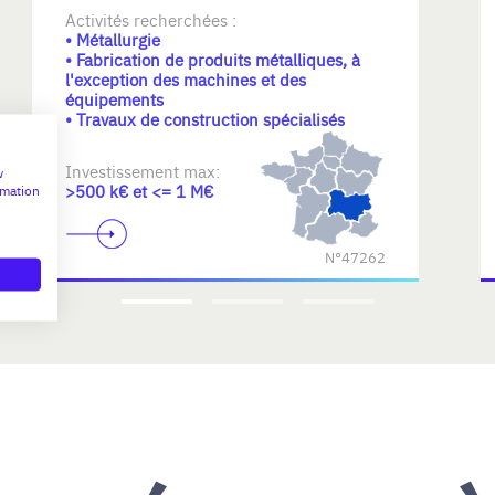
Activités recherchées :
• Métallurgie
• Fabrication de produits métalliques, à
l'exception des machines et des
équipements
• Travaux de construction spécialisés
Investissement max:
w
>500 k€ et <= 1 M€
rmation
N°47262