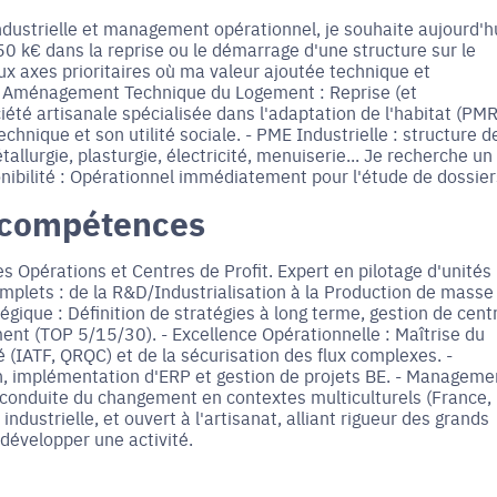
industrielle et management opérationnel, je souhaite aujourd'h
0 k€ dans la reprise ou le démarrage d'une structure sur le
x axes prioritaires où ma valeur ajoutée technique et
- Aménagement Technique du Logement : Reprise (et
été artisanale spécialisée dans l'adaptation de l'habitat (PMR
hnique et son utilité sociale. - PME Industrielle : structure d
llurgie, plasturgie, électricité, menuiserie... Je recherche un
ponibilité : Opérationnel immédiatement pour l'étude de dossier
 compétences
s Opérations et Centres de Profit. Expert en pilotage d'unités
complets : de la R&D/Industrialisation à la Production de masse
gique : Définition de stratégies à long terme, gestion de cent
ent (TOP 5/15/30). - Excellence Opérationnelle : Maîtrise du
 (IATF, QRQC) et de la sécurisation des flux complexes. -
on, implémentation d'ERP et gestion de projets BE. - Manageme
onduite du changement en contextes multiculturels (France,
dustrielle, et ouvert à l'artisanat, alliant rigueur des grands
 développer une activité.