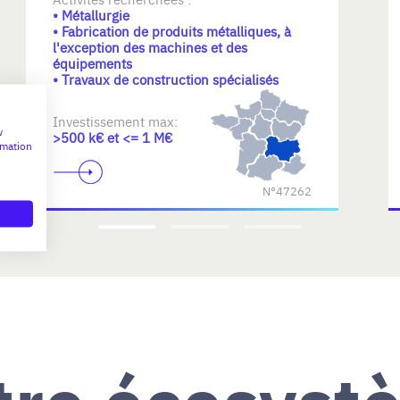
• Métallurgie
• Fabrication de produits métalliques, à
l'exception des machines et des
équipements
• Travaux de construction spécialisés
Investissement max:
w
>500 k€ et <= 1 M€
rmation
N°47262
tre écosyst