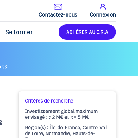
Contactez-nous
Connexion
Se former
ADHÉRER AU C.R.A
962
Critères de recherche
Investissement global maximum
envisagé : >2 M€ et <= 5 M€
s
Région(s) : Île-de-France, Centre-Val
de Loire, Normandie, Hauts-de-