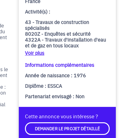
France
Activité(s) :
43 - Travaux de construction
de
spécialisés
 du
8020Z - Enquêtes et sécurité
ment
4322A - Travaux d'installation d'eau
et de gaz en tous locaux
Voir plus
Informations complémentaires
s le
ment
Année de naissance : 1976
Diplôme : ESSCA
e :
ion
Partenariat envisagé : Non
ial
Cette annonce vous intéresse ?
DEMANDER LE PROJET DÉTAILLÉ