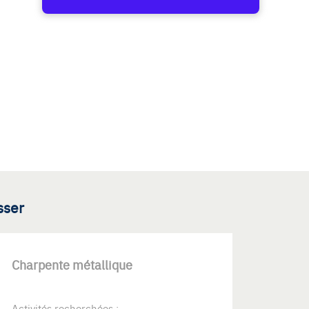
sser
Charpente métallique
Activités recherchées :