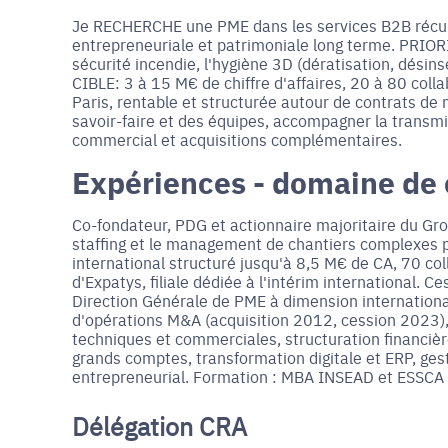
Je RECHERCHE une PME dans les services B2B récur
entrepreneuriale et patrimoniale long terme. PRIOR
sécurité incendie, l'hygiène 3D (dératisation, désinsec
CIBLE: 3 à 15 M€ de chiffre d'affaires, 20 à 80 col
Paris, rentable et structurée autour de contrats de
savoir-faire et des équipes, accompagner la transmi
commercial et acquisitions complémentaires.
Expériences - domaine de
Co-fondateur, PDG et actionnaire majoritaire du Gr
staffing et le management de chantiers complexes po
international structuré jusqu'à 8,5 M€ de CA, 70 col
d'Expatys, filiale dédiée à l'intérim internationa
Direction Générale de PME à dimension international
d'opérations M&A (acquisition 2012, cession 2023),
techniques et commerciales, structuration financière
grands comptes, transformation digitale et ERP, gest
entrepreneurial. Formation : MBA INSEAD et ESSCA
Délégation CRA