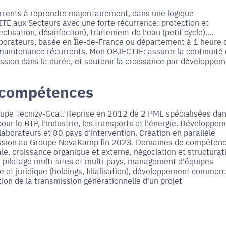
rents à reprendre majoritairement, dans une logique
ITE aux Secteurs avec une forte récurrence: protection et
tisation, désinfection), traitement de l'eau (petit cycle)....
laborateurs, basée en Île-de-France ou département à 1 heure 
 maintenance récurrents. Mon OBJECTIF: assurer la continuité
ssion dans la durée, et soutenir la croissance par développe
 compétences
oupe Tecnizy-Gcat. Reprise en 2012 de 2 PME spécialisées dan
ur le BTP, l'industrie, les transports et l'énergie. Développe
laborateurs et 80 pays d'intervention. Création en parallèle
l. Cession au Groupe NovaKamp fin 2023. Domaines de compétenc
e, croissance organique et externe, négociation et structurat
 pilotage multi-sites et multi-pays, management d'équipes
 et juridique (holdings, filialisation), développement commerc
ion de la transmission générationnelle d'un projet