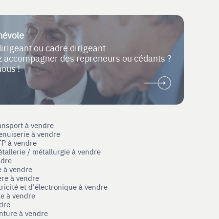
névole
dirigeant ou cadre dirigeant
ez accompagner des repreneurs ou cédants ?
nous !
ansport à vendre
enuiserie à vendre
TP à vendre
tallerie / métallurgie à vendre
ndre
e à vendre
ère à vendre
tricité et d'électronique à vendre
le à vendre
ndre
nture à vendre