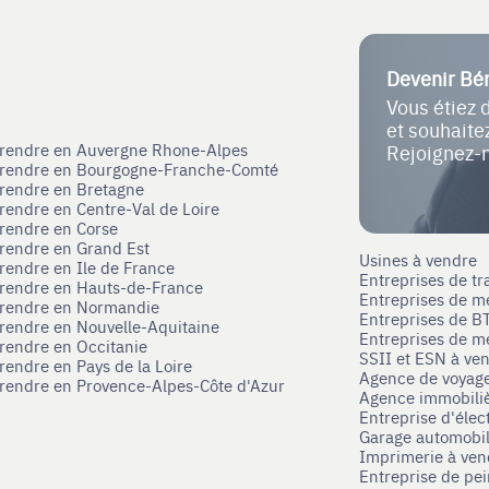
Devenir Bé
Vous étiez 
et souhait
eprendre en Auvergne Rhone-Alpes
Rejoignez-
eprendre en Bourgogne-Franche-Comté
prendre en Bretagne
prendre en Centre-Val de Loire
prendre en Corse
prendre en Grand Est
Usines à vendre
prendre en Ile de France
Entreprises de tr
prendre en Hauts-de-France
Entreprises de m
eprendre en Normandie
Entreprises de B
prendre en Nouvelle-Aquitaine
Entreprises de mé
prendre en Occitanie
SSII et ESN à ve
rendre en Pays de la Loire
Agence de voyag
prendre en Provence-Alpes-Côte d'Azur
Agence immobili
Entreprise d'élec
Garage automobi
Imprimerie à ve
Entreprise de pei