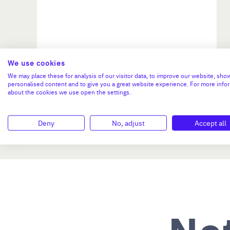
We use cookies
Investissement max:
We may place these for analysis of our visitor data, to improve our website, sho
>2 M€ et <= 5 M€
personalised content and to give you a great website experience. For more info
about the cookies we use open the settings.
N°47264
Deny
No, adjust
Accept all
No