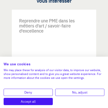
vous intéresser
Reprendre une PME dans les
métiers d'art / savoir-faire
d'excellence
We use cookies
Investissement max:
We may place these for analysis of our visitor data, to improve our website,
>2 M€ et <= 5 M€
show personalised content and to give you a great website experience. For
more information about the cookies we use open the settings.
N°47264
Deny
No, adjust
Accept all