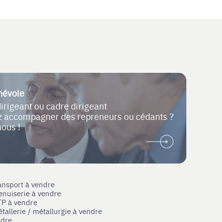
névole
dirigeant ou cadre dirigeant
ez accompagner des repreneurs ou cédants ?
nous !
ansport à vendre
enuiserie à vendre
TP à vendre
tallerie / métallurgie à vendre
ndre