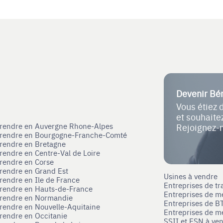
Devenir Bé
Vous étiez 
et souhait
eprendre en Auvergne Rhone-Alpes
Rejoignez-
eprendre en Bourgogne-Franche-Comté
prendre en Bretagne
prendre en Centre-Val de Loire
prendre en Corse
prendre en Grand Est
Usines à vendre
prendre en Ile de France
Entreprises de tr
prendre en Hauts-de-France
Entreprises de m
eprendre en Normandie
Entreprises de B
prendre en Nouvelle-Aquitaine
Entreprises de mé
prendre en Occitanie
SSII et ESN à ve