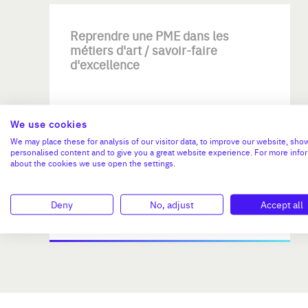
Reprendre une PME dans les
métiers d'art / savoir-faire
d'excellence
We use cookies
We may place these for analysis of our visitor data, to improve our website, sho
personalised content and to give you a great website experience. For more info
about the cookies we use open the settings.
Investissement max:
>2 M€ et <= 5 M€
Deny
No, adjust
Accept all
N°47264