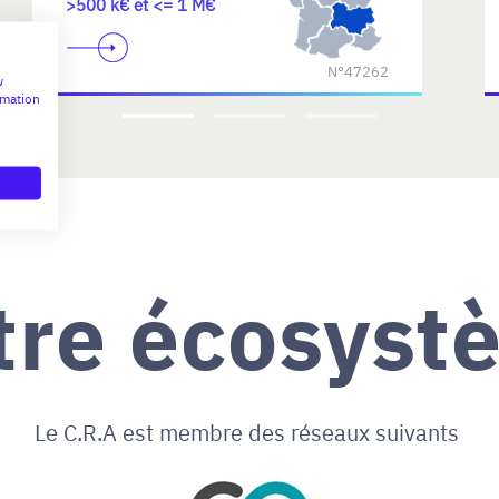
>500 k€ et <= 1 M€
N°47262
w
rmation
tre écosyst
Le C.R.A est membre des réseaux suivants