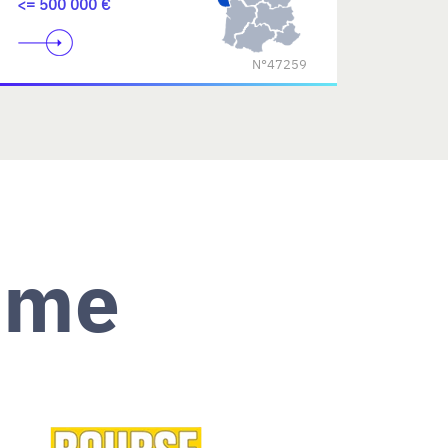
<= 500 000 €
N°47259
ème