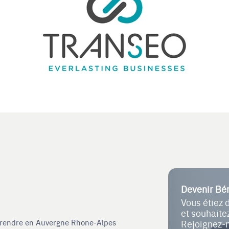
Devenir Bé
Vous étiez 
et souhait
eprendre en Auvergne Rhone-Alpes
Rejoignez-