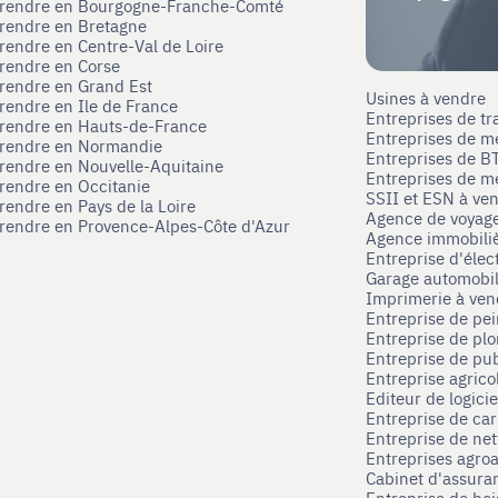
eprendre en Bourgogne-Franche-Comté
prendre en Bretagne
prendre en Centre-Val de Loire
prendre en Corse
prendre en Grand Est
Usines à vendre
prendre en Ile de France
Entreprises de tr
prendre en Hauts-de-France
Entreprises de m
eprendre en Normandie
Entreprises de B
prendre en Nouvelle-Aquitaine
Entreprises de mé
prendre en Occitanie
SSII et ESN à ve
rendre en Pays de la Loire
Agence de voyag
prendre en Provence-Alpes-Côte d'Azur
Agence immobili
Entreprise d'élec
Garage automobi
Imprimerie à ve
Entreprise de pei
Entreprise de pl
Entreprise de pub
Entreprise agrico
Editeur de logici
Entreprise de ca
Entreprise de net
Entreprises agroa
Cabinet d'assura
Entreprise de boi