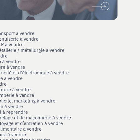
ansport à vendre
enuiserie à vendre
TP à vendre
tallerie / métallurgie à vendre
ndre
e à vendre
ère à vendre
tricité et d'électronique à vendre
le à vendre
ndre
nture à vendre
omberie à vendre
licite, marketing à vendre
le à vendre
el à reprendre
rrelage et de maçonnerie à vendre
toyage et d’entretien à vendre
limentaire à vendre
nce à vendre
s de chauffage à vendre