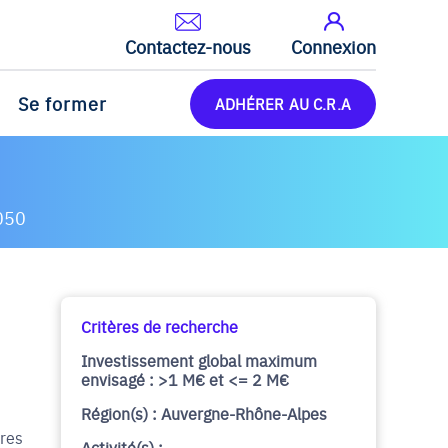
Contactez-nous
Connexion
Se former
ADHÉRER AU C.R.A
050
Critères de recherche
Investissement global maximum
envisagé : >1 M€ et <= 2 M€
Région(s) : Auvergne-Rhône-Alpes
ires
Activité(s) :