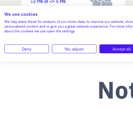
>2 M€ et <= 5 M€
We use cookies
N°47264
We may place these for analysis of our visitor data, to improve our website, sho
personalised content and to give you a great website experience. For more info
about the cookies we use open the settings.
Deny
No, adjust
Accept all
No