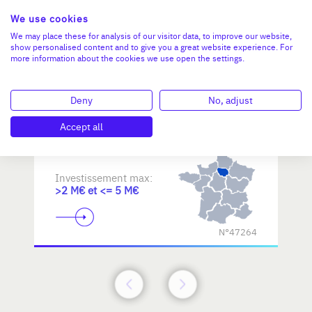
We use cookies
Reprendre une PME dans les
We may place these for analysis of our visitor data, to improve our website,
show personalised content and to give you a great website experience. For
métiers d'art / savoir-faire
more information about the cookies we use open the settings.
d'excellence
Deny
No, adjust
Accept all
Investissement max:
>2 M€ et <= 5 M€
N°47264