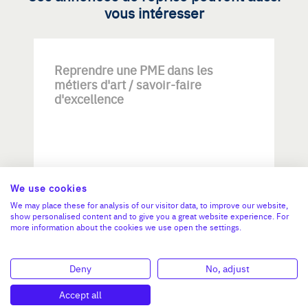
vous intéresser
Reprendre une PME dans les
métiers d'art / savoir-faire
d'excellence
We use cookies
We may place these for analysis of our visitor data, to improve our website,
Investissement max:
show personalised content and to give you a great website experience. For
>2 M€ et <= 5 M€
more information about the cookies we use open the settings.
N°47264
Deny
No, adjust
Accept all