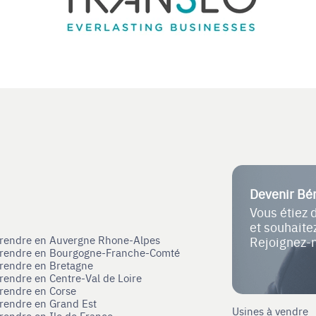
Devenir Bé
Vous étiez 
et souhait
eprendre en Auvergne Rhone-Alpes
Rejoignez-
eprendre en Bourgogne-Franche-Comté
prendre en Bretagne
prendre en Centre-Val de Loire
prendre en Corse
prendre en Grand Est
Usines à vendre
prendre en Ile de France