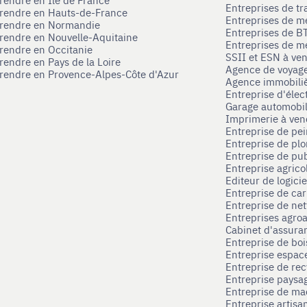
Entreprises de tr
prendre en Hauts-de-France
Entreprises de m
eprendre en Normandie
Entreprises de B
prendre en Nouvelle-Aquitaine
Entreprises de mé
prendre en Occitanie
SSII et ESN à ve
rendre en Pays de la Loire
Agence de voyag
prendre en Provence-Alpes-Côte d'Azur
Agence immobili
Entreprise d'élec
Garage automobi
Imprimerie à ve
Entreprise de pei
Entreprise de pl
Entreprise de pub
Entreprise agrico
Editeur de logici
Entreprise de ca
Entreprise de net
Entreprises agroa
Cabinet d'assura
Entreprise de boi
Entreprise espace
Entreprise de rec
Entreprise paysag
Entreprise de ma
Entreprise artisa