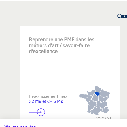
Ces
Reprendre une PME dans les
métiers d'art / savoir-faire
d'excellence
Investissement max:
>2 M€ et <= 5 M€
N°47264
We use cookies