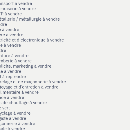
ansport à vendre
enuiserie à vendre
TP à vendre
tallerie / métallurgie à vendre
ndre
e à vendre
ère à vendre
tricité et d'électronique à vendre
le à vendre
ndre
nture à vendre
omberie à vendre
licite, marketing à vendre
le à vendre
el à reprendre
rrelage et de maçonnerie à vendre
toyage et d’entretien à vendre
limentaire à vendre
nce à vendre
s de chauffage à vendre
 vert
yclage à vendre
iste à vendre
çonnerie à vendre
nale à vendre