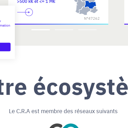
>500 k€ et <= 1 M€
N°47262
w
rmation
tre écosyst
Le C.R.A est membre des réseaux suivants