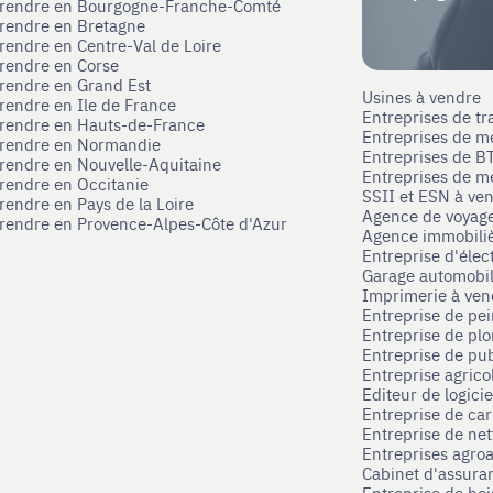
eprendre en Bourgogne-Franche-Comté
prendre en Bretagne
prendre en Centre-Val de Loire
prendre en Corse
prendre en Grand Est
Usines à vendre
prendre en Ile de France
Entreprises de tr
prendre en Hauts-de-France
Entreprises de m
eprendre en Normandie
Entreprises de B
prendre en Nouvelle-Aquitaine
Entreprises de mé
prendre en Occitanie
SSII et ESN à ve
rendre en Pays de la Loire
Agence de voyag
prendre en Provence-Alpes-Côte d'Azur
Agence immobili
Entreprise d'élec
Garage automobi
Imprimerie à ve
Entreprise de pei
Entreprise de pl
Entreprise de pub
Entreprise agrico
Editeur de logici
Entreprise de ca
Entreprise de net
Entreprises agroa
Cabinet d'assura
Entreprise de boi