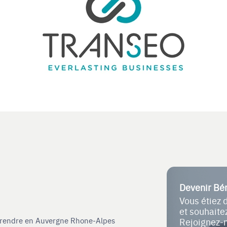
Devenir Bé
Vous étiez 
et souhait
eprendre en Auvergne Rhone-Alpes
Rejoignez-