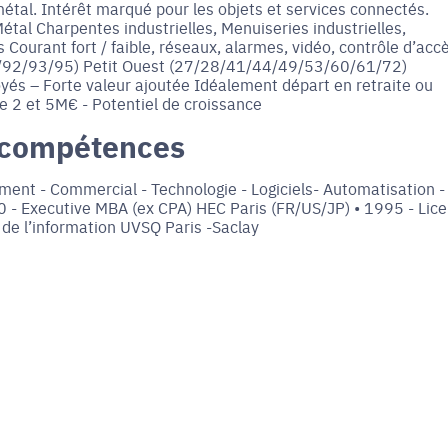
étal. Intérêt marqué pour les objets et services connectés.
Métal Charpentes industrielles, Menuiseries industrielles,
 Courant fort / faible, réseaux, alarmes, vidéo, contrôle d’accè
(78/92/93/95) Petit Ouest (27/28/41/44/49/53/60/61/72)
yés – Forte valeur ajoutée Idéalement départ en retraite ou
e 2 et 5M€ - Potentiel de croissance
 compétences
ment - Commercial - Technologie - Logiciels- Automatisation -
- Executive MBA (ex CPA) HEC Paris (FR/US/JP) • 1995 - Lic
 de l’information UVSQ Paris -Saclay