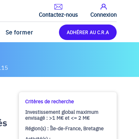
Contactez-nous
Connexion
Se former
ADHÉRER AU C.R.A
115
Critères de recherche
Investissement global maximum
envisagé : >1 M€ et <= 2 M€
és
Région(s) : Île-de-France, Bretagne
Activité(s) :