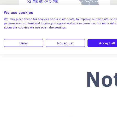
>2 M€ et <= 5 M€
We use cookies
N°47264
We may place these for analysis of our visitor data, to improve our website, sho
personalised content and to give you a great website experience. For more info
about the cookies we use open the settings.
Deny
No, adjust
Accept all
No