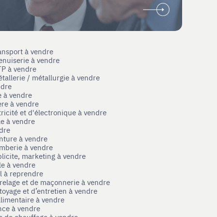
ansport à vendre
enuiserie à vendre
TP à vendre
tallerie / métallurgie à vendre
ndre
e à vendre
ère à vendre
tricité et d'électronique à vendre
le à vendre
ndre
nture à vendre
omberie à vendre
licite, marketing à vendre
le à vendre
el à reprendre
rrelage et de maçonnerie à vendre
toyage et d’entretien à vendre
limentaire à vendre
nce à vendre
s de chauffage à vendre