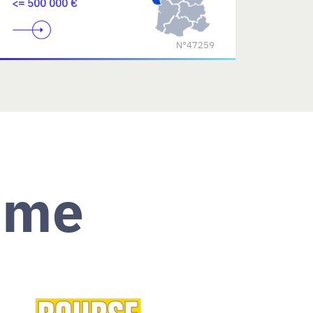
<= 500 000 €
N°47259
ème