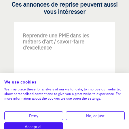
Ces annonces de reprise peuvent aussi
vous intéresser
Reprendre une PME dans les
métiers d'art / savoir-faire
d'excellence
We use cookies
We may place these for analysis of our visitor data, to improve our website,
Investissement max:
show personalised content and to give you a great website experience. For
>2 M€ et <= 5 M€
more information about the cookies we use open the settings.
N°47264
Deny
No, adjust
Accept all