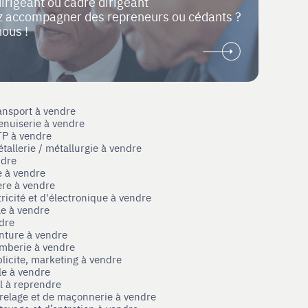
dirigeant ou cadre dirigeant
ez accompagner des repreneurs ou cédants ?
nous !
ansport à vendre
enuiserie à vendre
TP à vendre
tallerie / métallurgie à vendre
ndre
e à vendre
ère à vendre
tricité et d'électronique à vendre
le à vendre
ndre
nture à vendre
omberie à vendre
licite, marketing à vendre
le à vendre
el à reprendre
rrelage et de maçonnerie à vendre