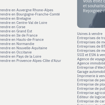
Vous étiez 
et souhait
eprendre en Auvergne Rhone-Alpes
Rejoignez-
eprendre en Bourgogne-Franche-Comté
prendre en Bretagne
prendre en Centre-Val de Loire
prendre en Corse
prendre en Grand Est
Usines à vendre
prendre en Ile de France
Entreprises de tr
prendre en Hauts-de-France
Entreprises de m
eprendre en Normandie
Entreprises de B
prendre en Nouvelle-Aquitaine
Entreprises de mé
prendre en Occitanie
SSII et ESN à ve
rendre en Pays de la Loire
Agence de voyag
prendre en Provence-Alpes-Côte d'Azur
Agence immobili
Entreprise d'élec
Garage automobi
Imprimerie à ve
Entreprise de pei
Entreprise de pl
Entreprise de pub
Entreprise agrico
Editeur de logici
Entreprise de ca