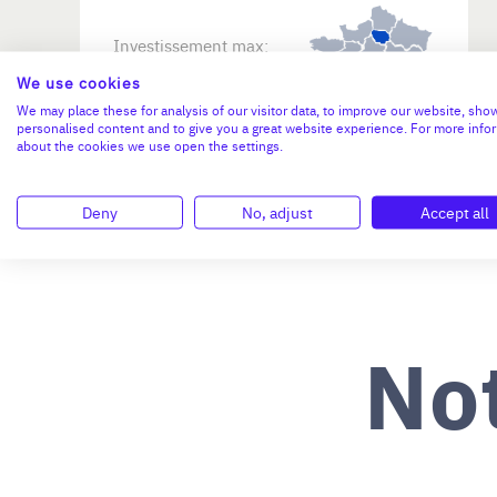
Investissement max:
>2 M€ et <= 5 M€
We use cookies
We may place these for analysis of our visitor data, to improve our website, sho
personalised content and to give you a great website experience. For more info
N°47264
about the cookies we use open the settings.
Deny
No, adjust
Accept all
No