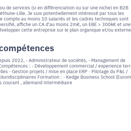
ou de services (si en différenciation ou sur une niche) en B2B
hune-Lille. Je suis potentiellement intéressé par tous les
ise compte au moins 10 salariés et les cadres techniques sont
 diversifié, affiche un CA d’au moins 2m€, un EBE > 300k€ et une
développer cette entreprise sur le plan organique et/ou externe
 compétences
 depuis 2022, - Administrateur de sociétés, - Management de
t Compétences : - Développement commercial / experience terr
es - Gestion projets / mise en place ERP - Pilotage du P&L /
 pluridisciplinaires Formation : - Kedge Business School (Euro
is courant , allemand intermédiaire