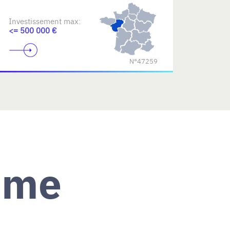
Investissement max:
<= 500 000 €
N°47259
ème