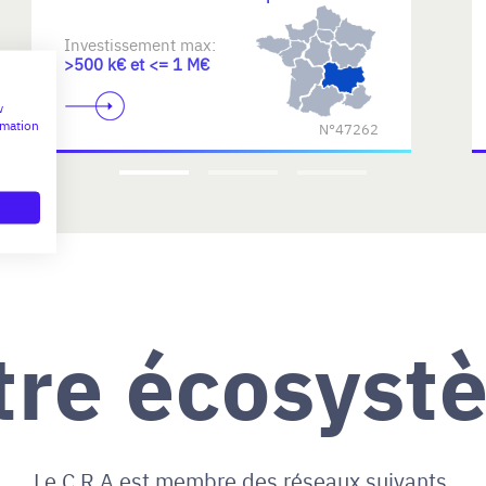
Investissement max:
>500 k€ et <= 1 M€
w
rmation
N°47262
tre écosyst
Le C.R.A est membre des réseaux suivants