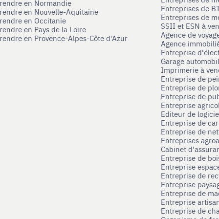
eprendre en Normandie
Entreprises de B
prendre en Nouvelle-Aquitaine
Entreprises de mé
prendre en Occitanie
SSII et ESN à ve
rendre en Pays de la Loire
Agence de voyag
prendre en Provence-Alpes-Côte d'Azur
Agence immobili
Entreprise d'élec
Garage automobi
Imprimerie à ve
Entreprise de pei
Entreprise de pl
Entreprise de pub
Entreprise agrico
Editeur de logici
Entreprise de ca
Entreprise de net
Entreprises agroa
Cabinet d'assura
Entreprise de boi
Entreprise espace
Entreprise de rec
Entreprise paysag
Entreprise de ma
Entreprise artisa
Entreprise de ch