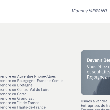
Vianney MERAND
Devenir Bé
Vous étiez 
et souhait
eprendre en Auvergne Rhone-Alpes
Rejoignez-
eprendre en Bourgogne-Franche-Comté
prendre en Bretagne
prendre en Centre-Val de Loire
prendre en Corse
prendre en Grand Est
Usines à vendre
prendre en Ile de France
Entreprises de tr
prendre en Hauts-de-France
Entreprises de m