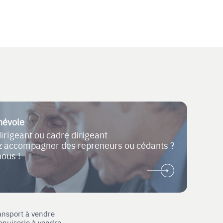
névole
dirigeant ou cadre dirigeant
ez accompagner des repreneurs ou cédants ?
nous !
ansport à vendre
enuiserie à vendre