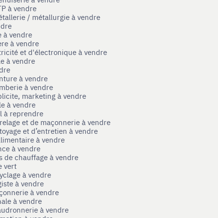
TP à vendre
tallerie / métallurgie à vendre
ndre
e à vendre
ère à vendre
tricité et d'électronique à vendre
le à vendre
ndre
nture à vendre
omberie à vendre
licite, marketing à vendre
le à vendre
el à reprendre
rrelage et de maçonnerie à vendre
toyage et d’entretien à vendre
limentaire à vendre
nce à vendre
s de chauffage à vendre
 vert
yclage à vendre
iste à vendre
çonnerie à vendre
nale à vendre
audronnerie à vendre