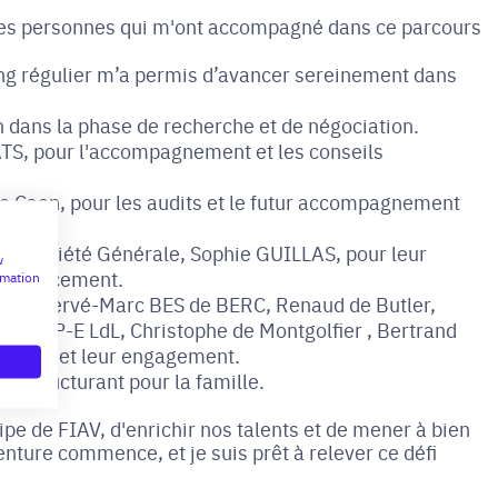
les personnes qui m'ont accompagné dans ce parcours
ng régulier m’a permis d’avancer sereinement dans
n dans la phase de recherche et de négociation.
S, pour l'accompagnement et les conseils
 Caen, pour les audits et le futur accompagnement
 et Société Générale, Sophie GUILLAS, pour leur
w
u financement.
rmation
urs, Hervé-Marc BES de BERC, Renaud de Butler,
Duval, P-E LdL, Christophe de Montgolfier , Bertrand
soutien et leur engagement.
t structurant pour la famille.
pe de FIAV, d'enrichir nos talents et de mener à bien
nture commence, et je suis prêt à relever ce défi