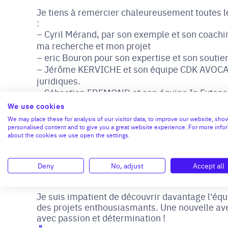
Je tiens à remercier chaleureusement toutes 
:
Cyril Mérand, par son exemple et son coachi
ma recherche et mon projet
eric Bouron pour son expertise et son soutie
Jérôme KERVICHE et son équipe CDK AVOCAT
juridiques.
Sébastien FREMOND et son équipe In Extenso
de FIAV dans les missions comptables et paie.
We use cookies
Crédit Agricole Normandie, Adélaïde Billard,
We may place these for analysis of our visitor data, to improve our website, sho
réactivité et leur confiance dans le montage d
personalised content and to give you a great website experience. For more info
about the cookies we use open the settings.
Un grand merci également aux Co investisse
Pierre-Louis Chaumont, Cyrille Duval et Odile 
Rougeot, Philippe de La Villardière, pour leur 
Deny
No, adjust
Accept all
Anne qui me suit et me supporte dans ce proje
Je suis impatient de découvrir davantage l'équi
des projets enthousiasmants. Une nouvelle ave
avec passion et détermination !
"