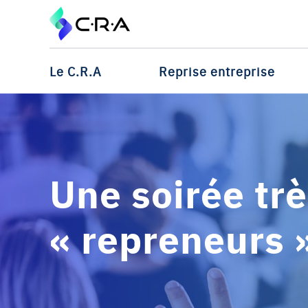
Le C.R.A
Reprise entreprise
Une soirée trè
« repreneurs »