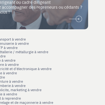
dirigeant ou cadre dirigeant
ez accompagner des repreneurs ou cédants ?
nous !
ansport à vendre
enuiserie à vendre
TP à vendre
tallerie / métallurgie à vendre
ndre
e à vendre
ère à vendre
tricité et d'électronique à vendre
le à vendre
ndre
nture à vendre
omberie à vendre
licite, marketing à vendre
le à vendre
el à reprendre
rrelage et de maçonnerie à vendre