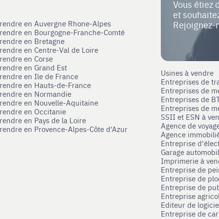
Vous étiez 
et souhait
eprendre en Auvergne Rhone-Alpes
Rejoignez-
eprendre en Bourgogne-Franche-Comté
prendre en Bretagne
prendre en Centre-Val de Loire
prendre en Corse
prendre en Grand Est
Usines à vendre
prendre en Ile de France
Entreprises de tr
prendre en Hauts-de-France
Entreprises de m
eprendre en Normandie
Entreprises de B
prendre en Nouvelle-Aquitaine
Entreprises de mé
prendre en Occitanie
SSII et ESN à ve
rendre en Pays de la Loire
Agence de voyag
prendre en Provence-Alpes-Côte d'Azur
Agence immobili
Entreprise d'élec
Garage automobi
Imprimerie à ve
Entreprise de pei
Entreprise de pl
Entreprise de pub
Entreprise agrico
Editeur de logici
Entreprise de ca