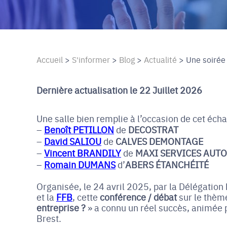
Accueil
>
S'informer
>
Blog
>
Actualité
>
Une soirée 
Dernière actualisation le 22 Juillet 2026
Une salle bien remplie à l’occasion de cet écha
Benoît PETILLON
de
DECOSTRAT
David SALIOU
de
CALVES DEMONTAGE
Vincent BRANDILY
de
MAXI SERVICES AUTO
Romain DUMANS
d’
ABERS ÉTANCHÉITÉ
Organisée, le 24 avril 2025, par la Délégation
et la
FFB
, cette
conférence / débat
sur le thèm
entreprise ?
» a connu un réel succès, animée
Brest.