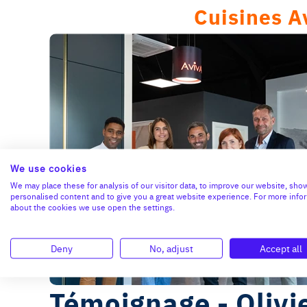
Cuisines A
We use cookies
We may place these for analysis of our visitor data, to improve our website, sho
personalised content and to give you a great website experience. For more info
about the cookies we use open the settings.
Deny
No, adjust
Accept all
Témoignage - Olivi