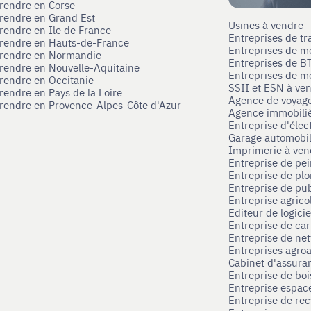
prendre en Corse
prendre en Grand Est
Usines à vendre
prendre en Ile de France
Entreprises de tr
prendre en Hauts-de-France
Entreprises de m
eprendre en Normandie
Entreprises de B
prendre en Nouvelle-Aquitaine
Entreprises de mé
prendre en Occitanie
SSII et ESN à ve
rendre en Pays de la Loire
Agence de voyag
prendre en Provence-Alpes-Côte d'Azur
Agence immobili
Entreprise d'élec
Garage automobi
Imprimerie à ve
Entreprise de pei
Entreprise de pl
Entreprise de pub
Entreprise agrico
Editeur de logici
Entreprise de ca
Entreprise de net
Entreprises agroa
Cabinet d'assura
Entreprise de boi
Entreprise espace
Entreprise de rec