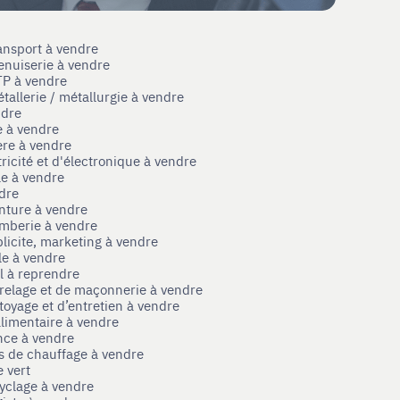
ansport à vendre
enuiserie à vendre
TP à vendre
tallerie / métallurgie à vendre
ndre
e à vendre
ère à vendre
tricité et d'électronique à vendre
le à vendre
ndre
nture à vendre
omberie à vendre
licite, marketing à vendre
le à vendre
el à reprendre
rrelage et de maçonnerie à vendre
toyage et d’entretien à vendre
limentaire à vendre
nce à vendre
s de chauffage à vendre
 vert
yclage à vendre