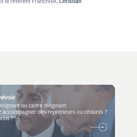
z le référent Franchise,
Christian
névole
dirigeant ou cadre dirigeant
ez accompagner des repreneurs ou cédants ?
nous !