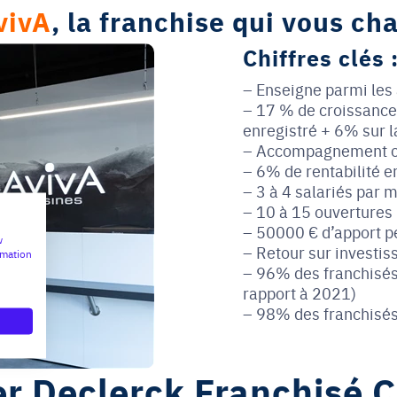
vivA
, la franchise qui vous cha
Chiffres clés 
Enseigne parmi les
17 % de croissance 
enregistré + 6% sur l
Accompagnement com
6% de rentabilité e
3 à 4 salariés par 
10 à 15 ouvertures 
50000 € d’apport p
w
Retour sur investis
rmation
96% des franchisés 
rapport à 2021)
98% des franchisés
er Declerck Franchisé C