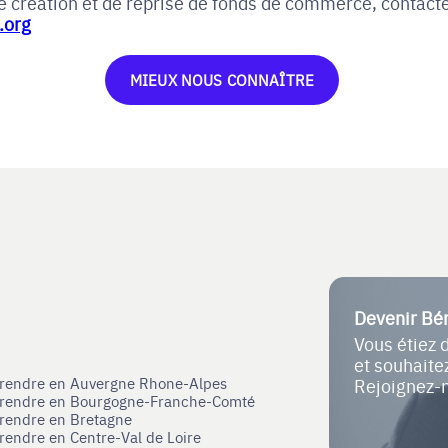
 création et de reprise de fonds de commerce, contacte
.org
MIEUX NOUS CONNAÎTRE
Devenir Bé
Vous étiez 
et souhait
eprendre en Auvergne Rhone-Alpes
Rejoignez-
eprendre en Bourgogne-Franche-Comté
prendre en Bretagne
prendre en Centre-Val de Loire