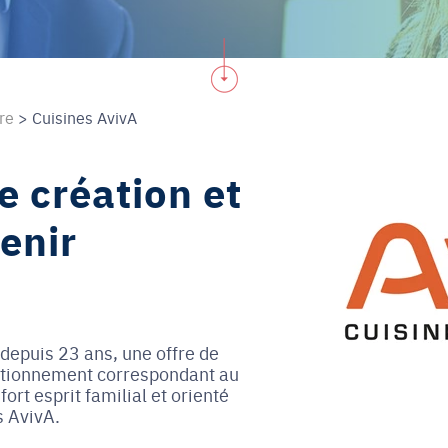
dre
>
Cuisines AvivA
e création et
enir
 depuis 23 ans, une offre de
ositionnement correspondant au
rt esprit familial et orienté
s AvivA.