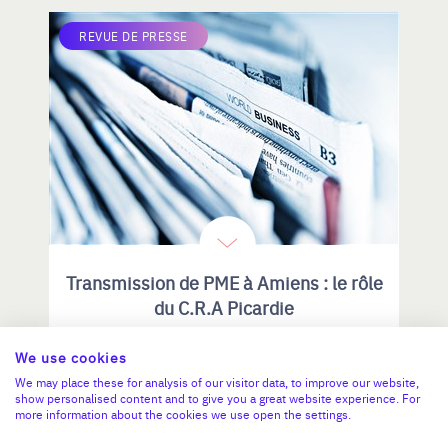
REVUE DE PRESSE
Transmission de PME à Amiens : le rôle
du C.R.A Picardie
Avant de signer la reprise d'une
We use cookies
entreprise, l'audit peut révéler des
risques majeurs. Découvrez les
We may place these for analysis of our visitor data, to improve our website,
enseignements tirés par une
show personalised content and to give you a great website experience. For
more information about the cookies we use open the settings.
repreneuse après un projet
finalement abandonné.