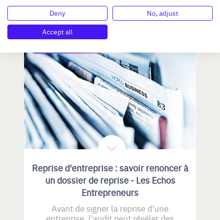
08 JUILLET 2026
Deny
No, adjust
Accept all
REVUE DE PRESSE
Reprise d'entreprise : savoir renoncer à
un dossier de reprise - Les Echos
Entrepreneurs
Avant de signer la reprise d'une
entreprise, l'audit peut révéler des