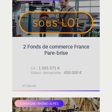
2 Fonds de commerce France
Pare-brise
CA :
1 005 571 €
Valeur demandée :
450 000 €
N°18648
AUVERGNE-RHÔNE-ALPES