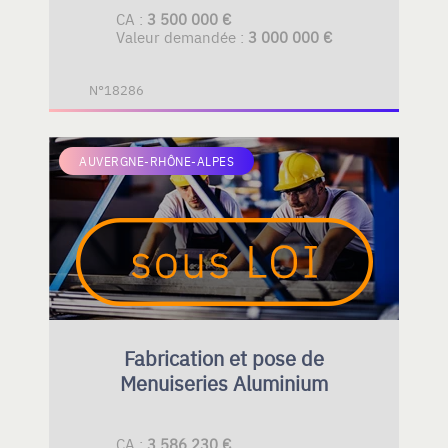
CA :
3 500 000 €
Valeur demandée :
3 000 000 €
N°18286
AUVERGNE-RHÔNE-ALPES
Fabrication et pose de
Menuiseries Aluminium
CA :
3 586 230 €