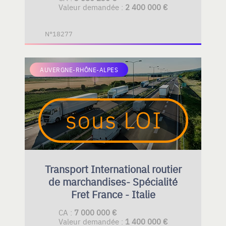
Valeur demandée :
2 400 000 €
N°18277
AUVERGNE-RHÔNE-ALPES
Transport International routier
de marchandises- Spécialité
Fret France - Italie
CA :
7 000 000 €
Valeur demandée :
1 400 000 €