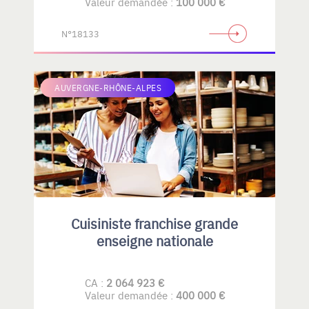
Valeur demandée :
100 000 €
N°18133
AUVERGNE-RHÔNE-ALPES
Cuisiniste franchise grande
enseigne nationale
CA :
2 064 923 €
Valeur demandée :
400 000 €