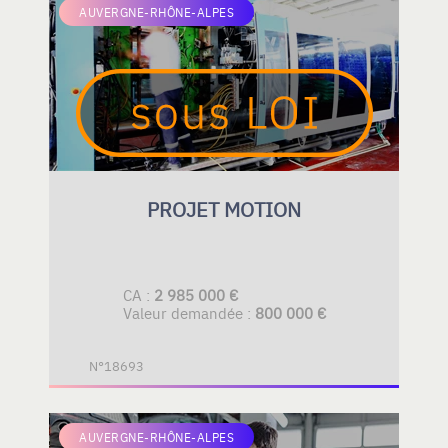
AUVERGNE-RHÔNE-ALPES
PROJET MOTION
CA :
2 985 000 €
Valeur demandée :
800 000 €
N°18693
AUVERGNE-RHÔNE-ALPES