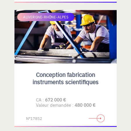
AUVERGNE-RHÔNE-ALPES
Conception fabrication
instruments scientifiques
CA :
672 000 €
Valeur demandée :
480 000 €
N°17852