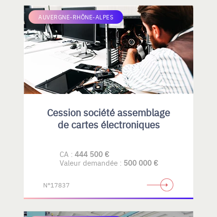
AUVERGNE-RHÔNE-ALPES
Cession société assemblage
de cartes électroniques
CA :
444 500 €
Valeur demandée :
500 000 €
N°17837