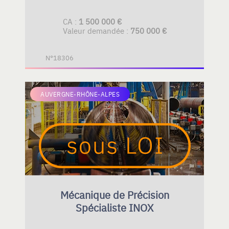
CA :
1 500 000 €
Valeur demandée :
750 000 €
N°18306
AUVERGNE-RHÔNE-ALPES
Mécanique de Précision
Spécialiste INOX