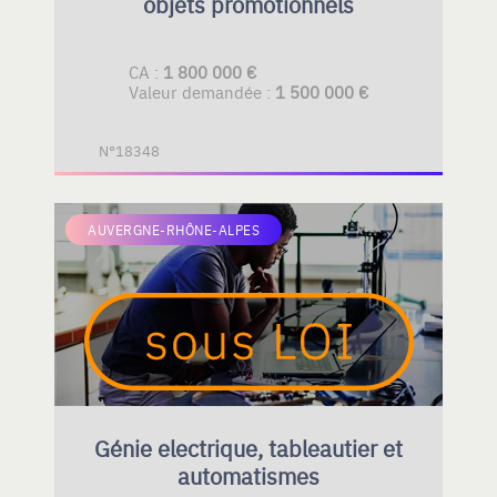
objets promotionnels
CA :
1 800 000 €
Valeur demandée :
1 500 000 €
N°18348
AUVERGNE-RHÔNE-ALPES
Génie electrique, tableautier et
automatismes