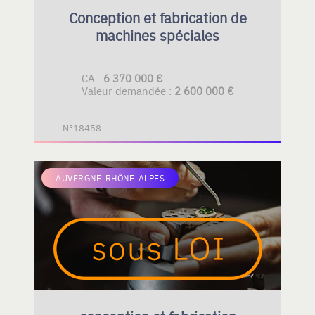
Conception et fabrication de
machines spéciales
CA :
6 370 000 €
Valeur demandée :
2 600 000 €
N°18458
AUVERGNE-RHÔNE-ALPES