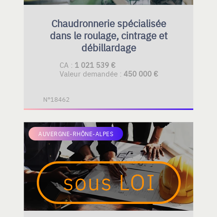
Chaudronnerie spécialisée
dans le roulage, cintrage et
débillardage
CA :
1 021 539 €
Valeur demandée :
450 000 €
N°18462
AUVERGNE-RHÔNE-ALPES