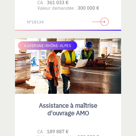
CA :
361 033 €
Valeur demandée :
300 000 €
N°18134
AUVERGNE-RHÔNE-ALPES
Assistance à maîtrise
d'ouvrage AMO
CA :
189 887 €