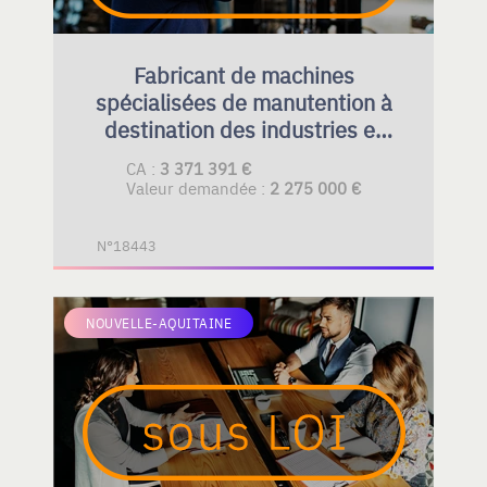
Fabricant de machines
spécialisées de manutention à
destination des industries et
du BTP
CA :
3 371 391 €
Valeur demandée :
2 275 000 €
N°18443
NOUVELLE-AQUITAINE