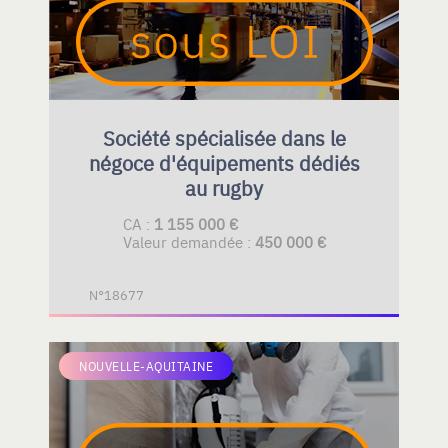
Société spécialisée dans le
négoce d'équipements dédiés
au rugby
CA :
1 155 000 €
Valeur demandée :
450 000 €
N°18677
NOUVELLE-AQUITAINE