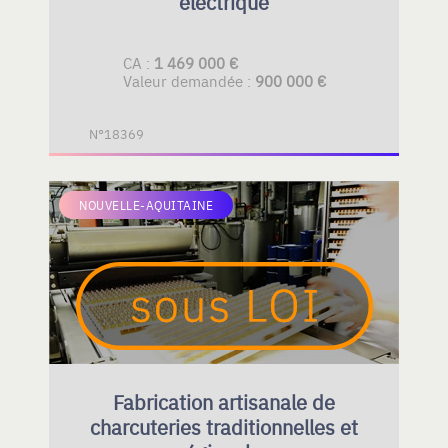
électrique
CA :
1 469 000 €
Valeur demandée :
900 000 €
N°18369
NOUVELLE-AQUITAINE
Fabrication artisanale de
charcuteries traditionnelles et