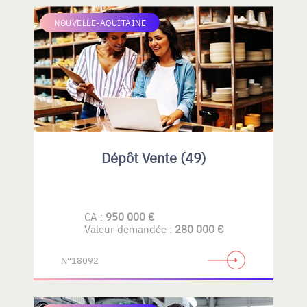
NOUVELLE-AQUITAINE
Dépôt Vente (49)
CA :
950 000 €
Valeur demandée :
280 000 €
N°18092