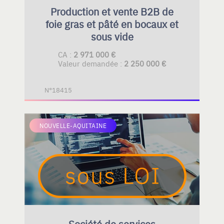
Production et vente B2B de
foie gras et pâté en bocaux et
sous vide
CA :
2 971 000 €
Valeur demandée :
2 250 000 €
N°18415
NOUVELLE-AQUITAINE
Société de services