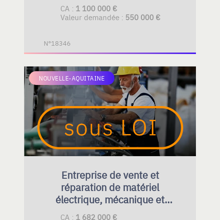
CA :
1 100 000 €
Valeur demandée :
550 000 €
N°18346
NOUVELLE-AQUITAINE
Entreprise de vente et
réparation de matériel
électrique, mécanique et
hydraulique
CA :
1 682 000 €