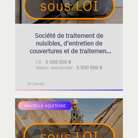
Société de traitement de
nuisibles, d'entretien de
couvertures et de traitement
contre l'humidité en B2C
CA :
5 058 000 €
Valeur demandée :
5 500 000 €
N°18660
NOUVELLE-AQUITAINE