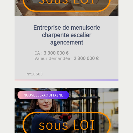
Entreprise de menuiserie
charpente escalier
agencement
CA :
3 300 000 €
Valeur demandée :
2 300 000 €
N°18503
NOUVELLE-AQUITAINE