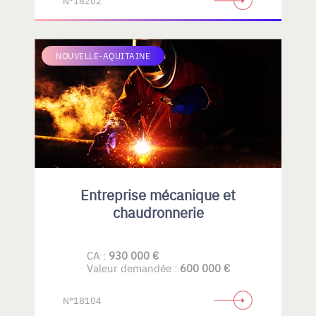
N°18202
NOUVELLE-AQUITAINE
Entreprise mécanique et
chaudronnerie
CA :
930 000 €
Valeur demandée :
600 000 €
N°18104