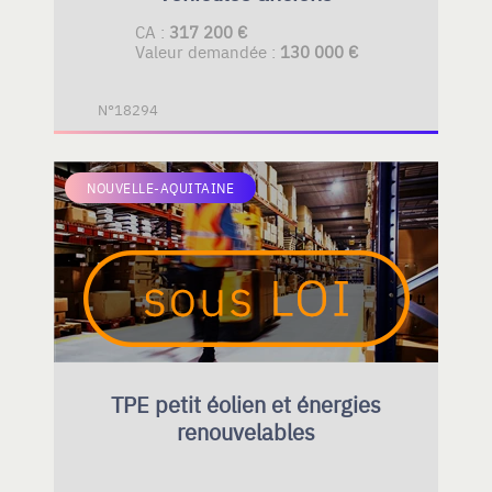
CA :
317 200 €
Valeur demandée :
130 000 €
N°18294
NOUVELLE-AQUITAINE
TPE petit éolien et énergies
renouvelables