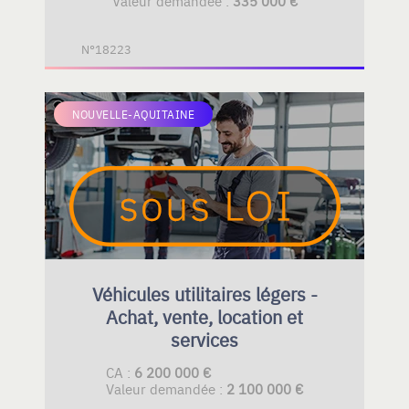
Valeur demandée :
335 000 €
N°18223
NOUVELLE-AQUITAINE
Véhicules utilitaires légers -
Achat, vente, location et
services
CA :
6 200 000 €
Valeur demandée :
2 100 000 €