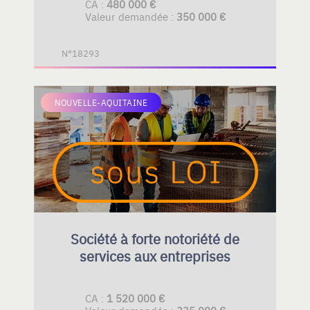
CA :
480 000 €
Valeur demandée :
350 000 €
N°18293
NOUVELLE-AQUITAINE
Société à forte notoriété de
services aux entreprises
CA :
1 520 000 €