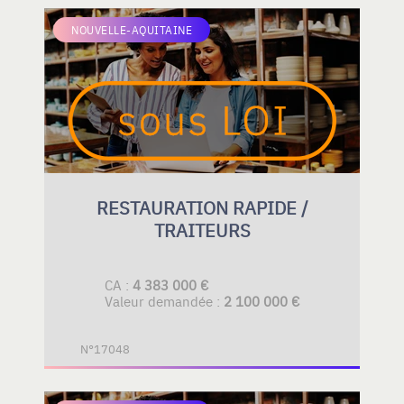
NOUVELLE-AQUITAINE
RESTAURATION RAPIDE /
TRAITEURS
CA :
4 383 000 €
Valeur demandée :
2 100 000 €
N°17048