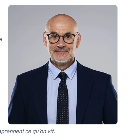
e
A
1
prennent ce qu’on vit.