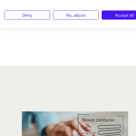
Lire la suite du témoigna
Deny
No, adjust
Accept all