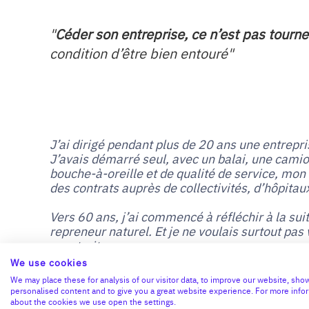
"
Céder son entreprise, ce n’est pas tourne
condition d’être bien entouré"
J’ai dirigé pendant plus de 20 ans une entrepri
J’avais démarré seul, avec un balai, une camion
bouche-à-oreille et de qualité de service, mon
des contrats auprès de collectivités, d’hôpitaux
Vers 60 ans, j’ai commencé à réfléchir à la sui
repreneur naturel. Et je ne voulais surtout pas
construit.
We use cookies
J’ai découvert le C.R.A grâce à un webinaire loc
We may place these for analysis of our visitor data, to improve our website, sho
plateforme impersonnelle, mais des bénévoles
personalised content and to give you a great website experience. For more info
about the cookies we use open the settings.