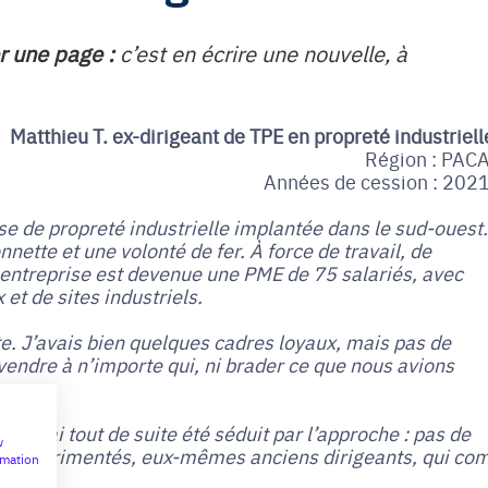
r une page :
c’est en écrire une nouvelle, à
Matthieu T. ex-dirigeant de TPE en propreté industriell
Région : PAC
Années de cession : 202
se de propreté industrielle implantée dans le sud-ouest.
nette et une volonté de fer. À force de travail, de
 entreprise est devenue une PME de 75 salariés, avec
 et de sites industriels.
te. J’avais bien quelques cadres loyaux, mais pas de
 vendre à n’importe qui, ni brader ce que nous avions
al. J’ai tout de suite été séduit par l’approche : pas de
w
 expérimentés, eux-mêmes anciens dirigeants, qui com
rmation