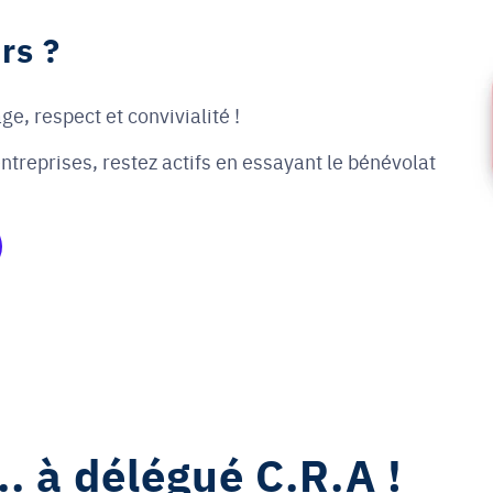
rs ?
, respect et convivialité !
treprises, restez actifs en essayant le bénévolat
. à délégué C.R.A !