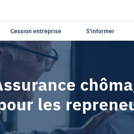
Cession entreprise
S'informer
Assurance chômag
our les repreneu