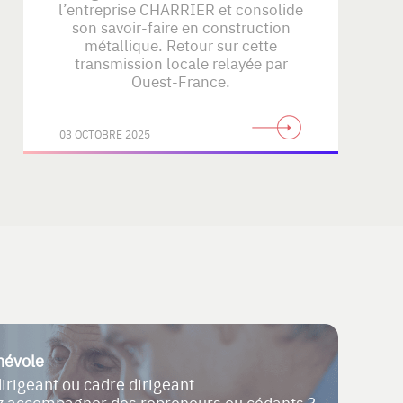
l’entreprise CHARRIER et consolide
son savoir-faire en construction
métallique. Retour sur cette
transmission locale relayée par
Ouest-France.
03 OCTOBRE 2025
névole
dirigeant ou cadre dirigeant
ez accompagner des repreneurs ou cédants ?