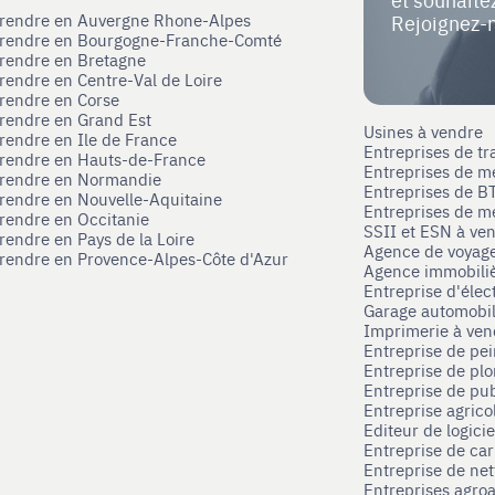
eprendre en Auvergne Rhone-Alpes
Rejoignez-
eprendre en Bourgogne-Franche-Comté
prendre en Bretagne
prendre en Centre-Val de Loire
prendre en Corse
prendre en Grand Est
Usines à vendre
prendre en Ile de France
Entreprises de tr
prendre en Hauts-de-France
Entreprises de m
eprendre en Normandie
Entreprises de B
prendre en Nouvelle-Aquitaine
Entreprises de mé
prendre en Occitanie
SSII et ESN à ve
rendre en Pays de la Loire
Agence de voyag
prendre en Provence-Alpes-Côte d'Azur
Agence immobili
Entreprise d'élec
Garage automobi
Imprimerie à ve
Entreprise de pei
Entreprise de pl
Entreprise de pub
Entreprise agrico
Editeur de logici
Entreprise de ca
Entreprise de net
Entreprises agroa