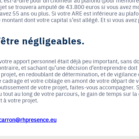
 c’est-à-dire pour un chômeur au plafond (pour mémoire 
rojet se trouvera amputé de 43.800 euros si vous avez m
avez 55 ans ou plus. Si votre ARE est inférieure au plafo
 montant dont votre capital s’est allégé. Et si vous avez
’être négligeables.
 votre apport personnel était déjà peu important, sans do
ontraire, et sachant qu’une décision d’entreprendre doit 
 projet, en redoublant de détermination, et de vigilance 
 cadrage et votre ciblage en amont de votre départ de v
l’aboutissement de votre projet, faites-vous accompagne
 tout au long de votre parcours, le gain de temps sur l
 à votre projet.
carron@rhpresence.eu